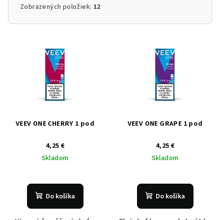
Zobrazených položiek:
12
V
ý
p
i
s
p
r
VEEV ONE CHERRY 1 pod
VEEV ONE GRAPE 1 pod
o
4,25 €
4,25 €
d
Skladom
Skladom
u
k
t
Do košíka
Do košíka
o
v