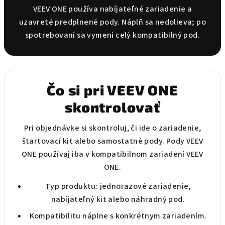
i
VEEV ONE používa nabíjateľné zariadenie a
e
uzavreté predplnené pody. Náplň sa nedolieva; po
p
spotrebovaní sa vymení celý kompatibilný pod.
r
v
k
y
Čo si pri VEEV ONE
v
ý
skontrolovať
p
i
Pri objednávke si skontroluj, či ide o zariadenie,
s
štartovací kit alebo samostatné pody. Pody VEEV
u
ONE používaj iba v kompatibilnom zariadení VEEV
ONE.
Typ produktu: jednorazové zariadenie,
nabíjateľný kit alebo náhradný pod.
Kompatibilitu náplne s konkrétnym zariadením.