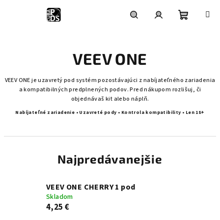
Prejsť
na
obsah
Nákupn
Hľadať
Prihlásenie
VEEV ONE
košík
VEEV ONE je uzavretý pod systém pozostávajúci z nabíjateľného zariadenia
a kompatibilných predplnených podov. Pred nákupom rozlišuj, či
objednávaš kit alebo náplň.
Nabíjateľné zariadenie • Uzavreté pody • Kontrola kompatibility • Len 18+
Najpredávanejšie
VEEV ONE CHERRY 1 pod
Skladom
4,25 €