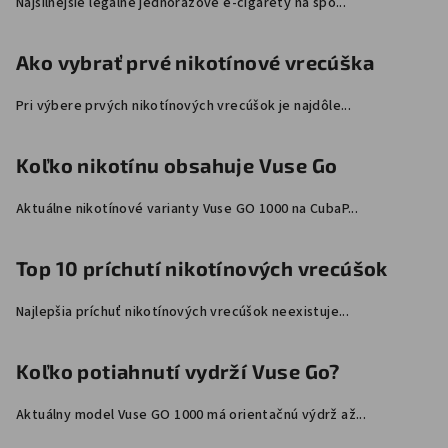
Najsilnejšie legálne jednorazové e-cigarety na spo...
e
Ako vybrať prvé nikotínové vrecúška
Pri výbere prvých nikotínových vrecúšok je najdôle...
Koľko nikotínu obsahuje Vuse Go
Aktuálne nikotínové varianty Vuse GO 1000 na CubaP...
Top 10 príchutí nikotínových vrecúšok
Najlepšia príchuť nikotínových vrecúšok neexistuje...
Koľko potiahnutí vydrží Vuse Go?
Aktuálny model Vuse GO 1000 má orientačnú výdrž až...