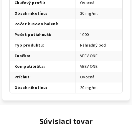
Chuťový profil
:
Ovocná
Obsah nikotínu
:
20 mg/ml
Počet kusov v balení
:
1
Počet potiahnutí
:
1000
Typ produktu
:
Náhradný pod
Značka
:
VEEV ONE
Kompatibilita
:
VEEV ONE
Príchuť
:
Ovocná
Obsah nikotínu
:
20 mg/ml
Súvisiaci tovar