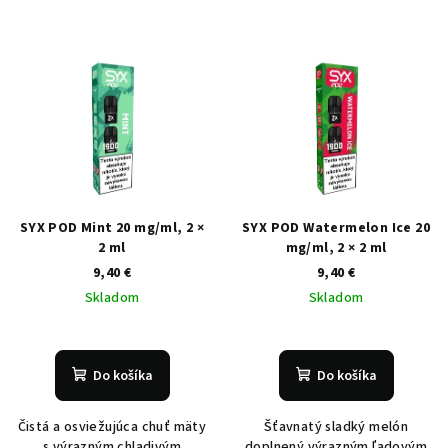
SYX POD Mint 20 mg/ml, 2 ×
SYX POD Watermelon Ice 20
2 ml
mg/ml, 2 × 2 ml
9,40 €
9,40 €
Skladom
Skladom
Do košíka
Do košíka
Čistá a osviežujúca chuť mäty
Šťavnatý sladký melón
s výrazným chladivým
doplnený výrazným ľadovým