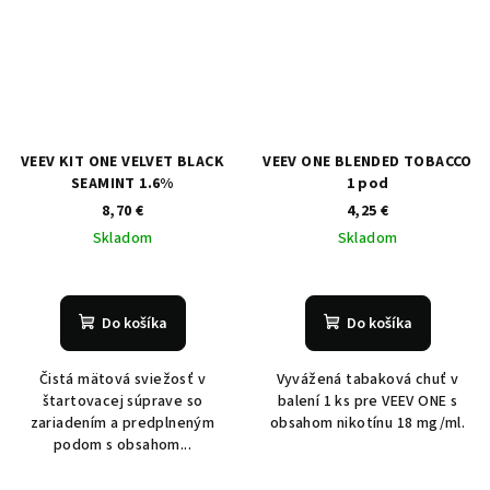
VEEV KIT ONE VELVET BLACK
VEEV ONE BLENDED TOBACCO
SEAMINT 1.6%
1 pod
8,70 €
4,25 €
Skladom
Skladom
Do košíka
Do košíka
Čistá mätová sviežosť v
Vyvážená tabaková chuť v
štartovacej súprave so
balení 1 ks pre VEEV ONE s
zariadením a predplneným
obsahom nikotínu 18 mg/ml.
podom s obsahom...