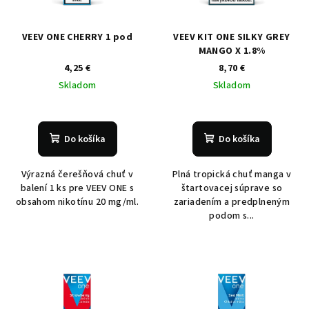
VEEV ONE CHERRY 1 pod
VEEV KIT ONE SILKY GREY
MANGO X 1.8%
4,25 €
8,70 €
Skladom
Skladom
Do košíka
Do košíka
Výrazná čerešňová chuť v
Plná tropická chuť manga v
balení 1 ks pre VEEV ONE s
štartovacej súprave so
obsahom nikotínu 20 mg/ml.
zariadením a predplneným
podom s...