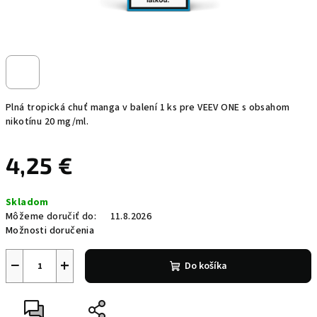
Plná tropická chuť manga v balení 1 ks pre VEEV ONE s obsahom
nikotínu 20 mg/ml.
4,25 €
Jednotková
Skladom
cena:
Môžeme doručiť do:
11.8.2026
Možnosti doručenia
−
+
Do košíka