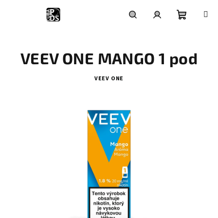
Prejsť
na
obsah
Nákupn
Hľadať
Prihlásenie
VEEV ONE MANGO 1 pod
košík
VEEV ONE