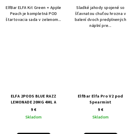
ElfBar ELFA Kit Green + Apple
Sladké jahody spojené so
Peach je kompletná POD
šťavnatou chuťou hrozna v
štartovacia sada v zelenom...
balení dvoch predplnených
náplní pre...
ELFA 2PODS BLUE RAZZ
ElfBar Elfa Pro V2 pod
LEMONADE 20MG 4ML A
Spearmint
9 €
9 €
Skladom
Skladom