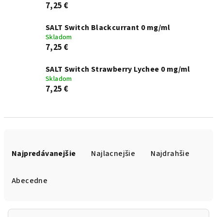
7,25 €
SALT Switch Blackcurrant 0 mg/ml
Skladom
7,25 €
SALT Switch Strawberry Lychee 0 mg/ml
Skladom
7,25 €
R
a
Najpredávanejšie
Najlacnejšie
Najdrahšie
d
e
Abecedne
n
i