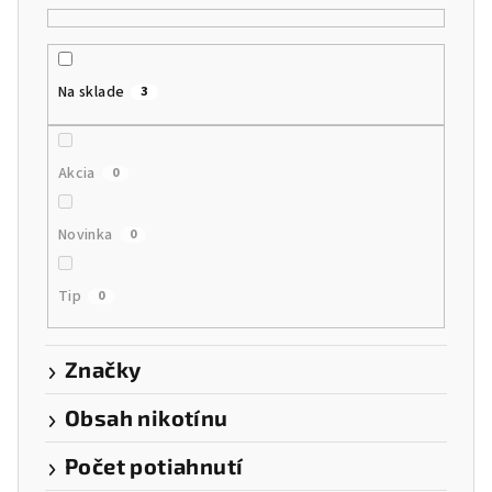
e
p
r
Na sklade
3
o
d
u
Akcia
0
k
t
Novinka
0
o
v
Tip
0
Značky
Obsah nikotínu
Počet potiahnutí