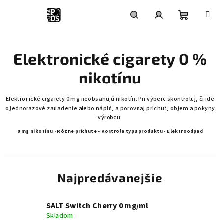
Prejsť
na
obsah
Nákupn
Hľadať
Prihlásenie
Elektronické cigarety 0 %
košík
nikotínu
Elektronické cigarety 0 mg neobsahujú nikotín. Pri výbere skontroluj, či ide
o jednorazové zariadenie alebo náplň, a porovnaj príchuť, objem a pokyny
výrobcu.
0 mg nikotínu • Rôzne príchute • Kontrola typu produktu • Elektroodpad
Najpredávanejšie
SALT Switch Cherry 0 mg/ml
Skladom