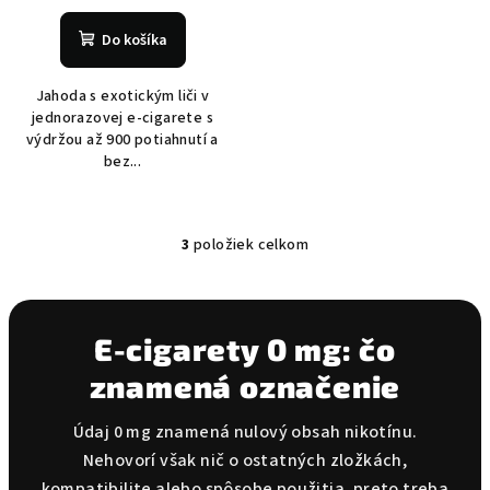
Do košíka
Jahoda s exotickým liči v
jednorazovej e-cigarete s
výdržou až 900 potiahnutí a
bez...
3
položiek celkom
O
v
l
á
E-cigarety 0 mg: čo
d
znamená označenie
a
c
i
Údaj 0 mg znamená nulový obsah nikotínu.
e
Nehovorí však nič o ostatných zložkách,
p
kompatibilite alebo spôsobe použitia, preto treba