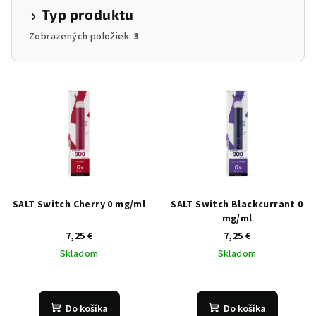
Typ produktu
Zobrazených položiek:
3
V
ý
p
i
s
p
r
SALT Switch Cherry 0 mg/ml
SALT Switch Blackcurrant 0
o
mg/ml
7,25 €
7,25 €
d
Skladom
Skladom
u
k
t
Do košíka
Do košíka