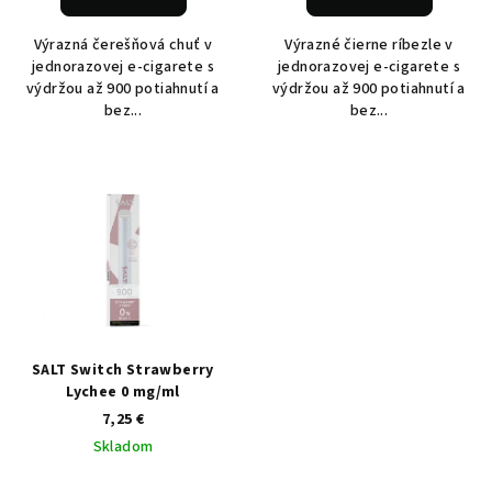
o
v
Výrazná čerešňová chuť v
Výrazné čierne ríbezle v
jednorazovej e-cigarete s
jednorazovej e-cigarete s
výdržou až 900 potiahnutí a
výdržou až 900 potiahnutí a
bez...
bez...
SALT Switch Strawberry
Lychee 0 mg/ml
7,25 €
Skladom