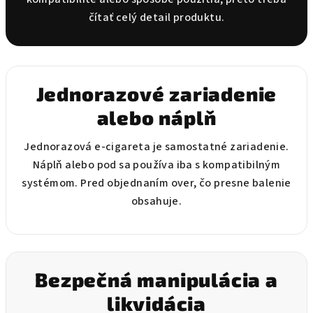
r
čítať celý detail produktu.
v
k
y
v
Jednorazové zariadenie
ý
p
alebo náplň
i
s
Jednorazová e-cigareta je samostatné zariadenie.
u
Náplň alebo pod sa používa iba s kompatibilným
systémom. Pred objednaním over, čo presne balenie
obsahuje.
Bezpečná manipulácia a
likvidácia