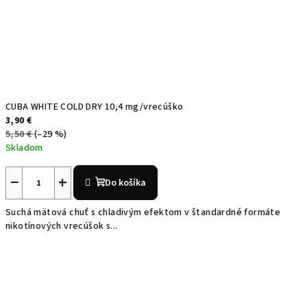
CUBA WHITE COLD DRY 10,4 mg/vrecúško
3,90 €
5,50 €
(–29 %)
Skladom
−
+
Do košíka
Suchá mätová chuť s chladivým efektom v štandardné formáte
nikotínových vrecúšok s...