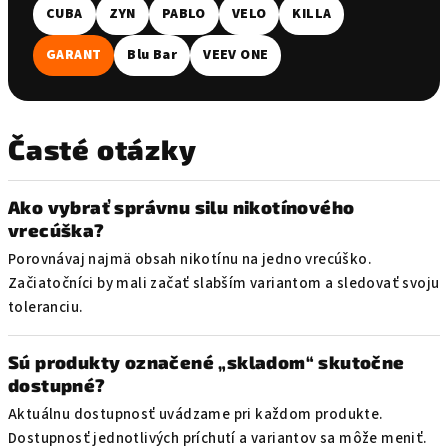
CUBA
ZYN
PABLO
VELO
KILLA
GARANT
Blu Bar
VEEV ONE
Časté otázky
Ako vybrať správnu silu nikotínového
vrecúška?
Porovnávaj najmä obsah nikotínu na jedno vrecúško.
Začiatočníci by mali začať slabším variantom a sledovať svoju
toleranciu.
Sú produkty označené „skladom“ skutočne
dostupné?
Aktuálnu dostupnosť uvádzame pri každom produkte.
Dostupnosť jednotlivých príchutí a variantov sa môže meniť.