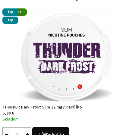
k
Tip
Tip
Tip
Tip
Tip
Novinka
Tip
Tip
Tip
a
Tip
a
e
-
c
i
g
a
r
THUNDER Dark Frost Slim 12 mg/vrecúško
5,90 €
e
Skladom
t
−
+
Do košíka