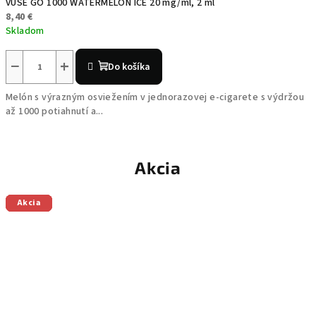
VUSE GO 1000 WATERMELON ICE 20 mg/ml, 2 ml
8,40 €
Skladom
−
+
Do košíka
Melón s výrazným osviežením v jednorazovej e-cigarete s výdržou
až 1000 potiahnutí a...
Akcia
Akcia
Akcia
Akcia
Akcia
Akcia