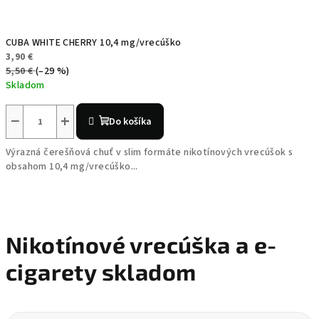
CUBA WHITE CHERRY 10,4 mg/vrecúško
3,90 €
5,50 €
(–29 %)
Skladom
−
+
Do košíka
Výrazná čerešňová chuť v slim formáte nikotínových vrecúšok s
obsahom 10,4 mg/vrecúško...
Nikotínové vrecúška a e-
cigarety skladom