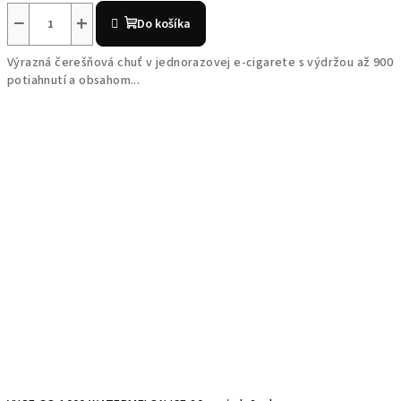
−
+
Do košíka
Výrazná čerešňová chuť v jednorazovej e-cigarete s výdržou až 900
potiahnutí a obsahom...