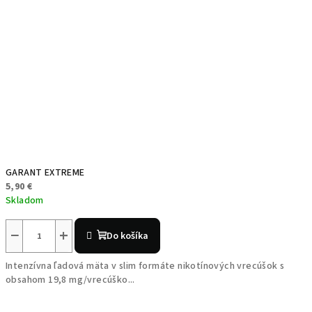
GARANT EXTREME
5,90 €
Skladom
−
+
Do košíka
Intenzívna ľadová mäta v slim formáte nikotínových vrecúšok s
obsahom 19,8 mg/vrecúško...