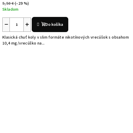
5,50 €
(–29 %)
Skladom
−
+
Do košíka
Klasická chuť koly v slim formáte nikotínových vrecúšok s obsahom
10,4 mg/vrecúško na...