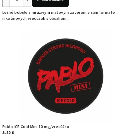
y
Lesné bobule s mrazivým mätovým záverom v slim formáte
s
nikotínových vrecúšok s obsahom...
k
l
a
d
o
m
Pablo ICE Cold Mini 10 mg/vrecúško
5,80 €