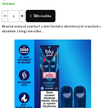
Skladom
−
+
Do košíka
Mrazivá mätová sviežosť v mini formáte nikotínových vrecúšok s
obsahom 10 mg/vrecúško...