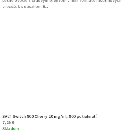
Lesné ovocie s ľadovým efektom v mini formáte nikotínových
vrecúšok s obsahom 6...
SALT Switch 900 Cherry 20 mg/ml, 900 potiahnutí
7,25 €
Skladom