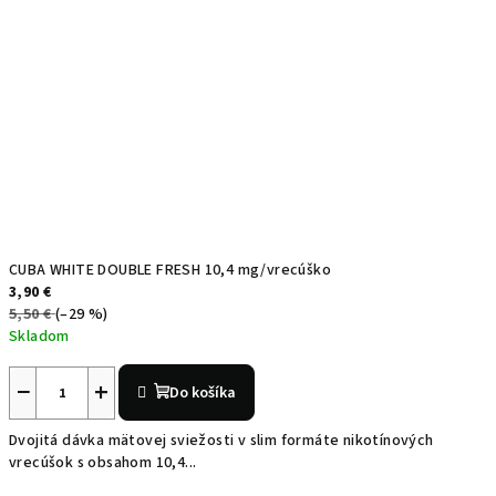
CUBA WHITE DOUBLE FRESH 10,4 mg/vrecúško
3,90 €
5,50 €
(–29 %)
Skladom
−
+
Do košíka
Dvojitá dávka mätovej sviežosti v slim formáte nikotínových
vrecúšok s obsahom 10,4...