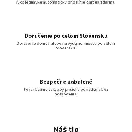
t
K objednávke automaticky pribalíme darček zdarma.
í
n
o
Doručenie po celom Slovensku
Doručenie domov alebo na výdajné miesto po celom
v
Slovensku.
é
v
r
Bezpečne zabalené
e
Tovar balíme tak, aby prišiel v poriadku a bez
poškodenia.
c
ú
š
Náš tip