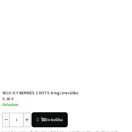
VELO ICY BERRIES 2 DOTS 6 mg/vrecúško
5,40 €
Skladom
−
+
Do košíka