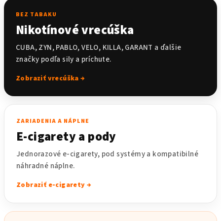
BEZ TABAKU
Nikotínové vrecúška
CUBA, ZYN, PABLO, VELO, KILLA, GARANT a ďalšie
značky podľa sily a príchute.
Zobraziť vrecúška →
ZARIADENIA A NÁPLNE
E-cigarety a pody
Jednorazové e-cigarety, pod systémy a kompatibilné
náhradné náplne.
Zobraziť e-cigarety →