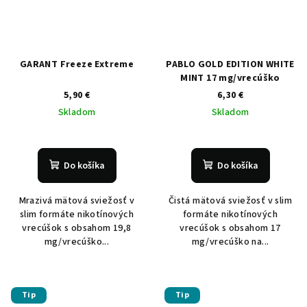
GARANT Freeze Extreme
PABLO GOLD EDITION WHITE
MINT 17 mg/vrecúško
5,90 €
6,30 €
Skladom
Skladom
Do košíka
Do košíka
Mrazivá mätová sviežosť v
Čistá mätová sviežosť v slim
slim formáte nikotínových
formáte nikotínových
vrecúšok s obsahom 19,8
vrecúšok s obsahom 17
mg/vrecúško...
mg/vrecúško na...
Tip
Tip