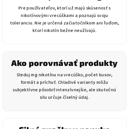
p
i
Pre používateľov, ktorí už majú skúsenosť s
s
nikotínovými vrecúškami a poznajú svoju
u
toleranciu. Nie je určená začiatočníkom ani ľuďom,
ktorí nikotín bežne neužívajú.
Ako porovnávať produkty
Sleduj mg nikotínu na vrecúško, počet kusov,
formát a príchuť. Chladivé varianty môžu
subjektívne pôsobiť intenzívnejšie, ale skutočnú
silu určuje číselný údaj.