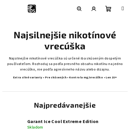
Prejsť
na
obsah
Nákupn
Hľadať
Prihlásenie
Najsilnejšie nikotínové
košík
vrecúška
Najsilnejšie nikotínové vrecúška sú určené iba skúseným dospelým
používateľom. Rozhoduj sa podľa presného obsahu nikotínu na jedno
vrecúško, nie podľa agresívneho názvu alebo dizajnu.
Extra silné varianty • Pre skúsených • Kontrola mg/vrecúško • Len 18+
Najpredávanejšie
Garant Ice Cool Extreme Edition
Skladom