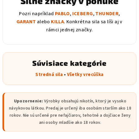
Silné značky v ponuke
Pozri napríklad
PABLO
,
ICEBERG
,
THUNDER
,
GARANT
alebo
KILLA
. Konkrétna sila sa líši aj v
rámci jednej značky.
Súvisiace kategórie
Stredná sila
•
Všetky vrecúška
Upozornenie:
Výrobky obsahujú nikotín, ktorý je vysoko
návykovou látkou. Predaj je určený iba osobám starším ako 18
rokov. Nie sú určené pre nefajčiarov, tehotné a dojčiace ženy
ani osoby mladšie ako 18 rokov.