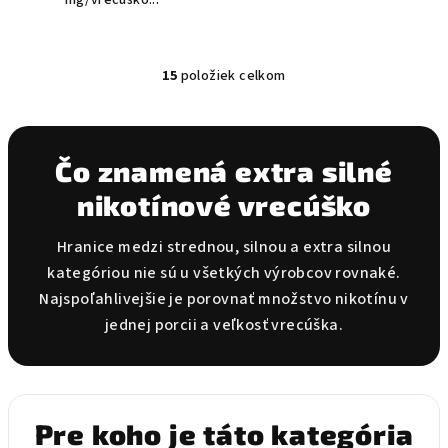
15
položiek celkom
O
v
l
á
Čo znamená extra silné
d
nikotínové vrecúško
a
c
i
Hranice medzi strednou, silnou a extra silnou
e
kategóriou nie sú u všetkých výrobcov rovnaké.
p
Najspoľahlivejšie je porovnať množstvo nikotínu v
r
jednej porcii a veľkosť vrecúška.
v
k
y
v
Pre koho je táto kategória
ý