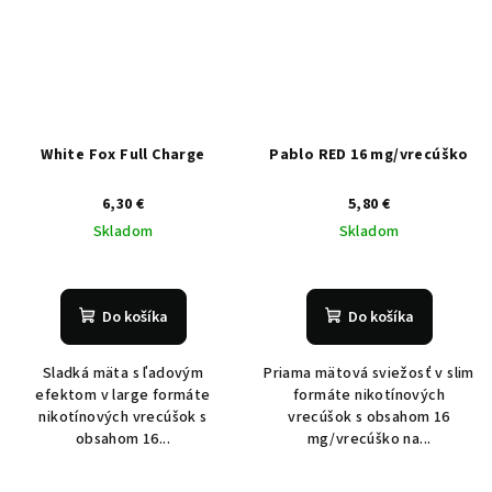
White Fox Full Charge
Pablo RED 16 mg/vrecúško
6,30 €
5,80 €
Skladom
Skladom
Do košíka
Do košíka
Sladká mäta s ľadovým
Priama mätová sviežosť v slim
efektom v large formáte
formáte nikotínových
nikotínových vrecúšok s
vrecúšok s obsahom 16
obsahom 16...
mg/vrecúško na...