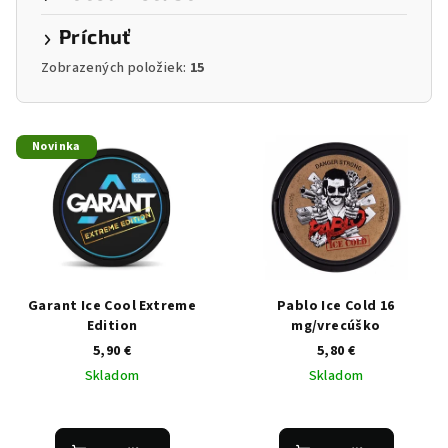
Príchuť
Zobrazených položiek:
15
V
Novinka
ý
p
i
s
p
r
Garant Ice Cool Extreme
Pablo Ice Cold 16
o
Edition
mg/vrecúško
5,90 €
5,80 €
d
Skladom
Skladom
u
k
t