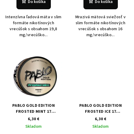
Do košíka
Do košíka
o
v
Intenzívna ľadová mäta v slim
Mrazivá mätová sviežosť v
formáte nikotínových
slim formáte nikotínových
vrecúšok s obsahom 19,8
vrecúšok s obsahom 16
mg/vrecúško...
mg/vrecúško...
PABLO GOLD EDITION
PABLO GOLD EDITION
FROSTED MINT 17
FROSTED ICE 17
mg/vrecúško
mg/vrecúško
6,30 €
6,30 €
Skladom
Skladom