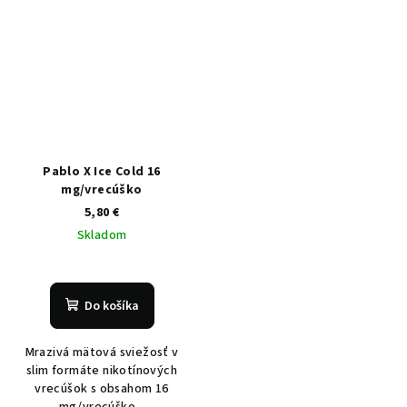
Pablo X Ice Cold 16
mg/vrecúško
5,80 €
Skladom
Do košíka
Mrazivá mätová sviežosť v
slim formáte nikotínových
vrecúšok s obsahom 16
mg/vrecúško...