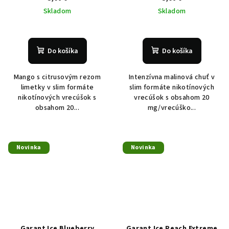
Skladom
Skladom
Do košíka
Do košíka
Mango s citrusovým rezom
Intenzívna malinová chuť v
limetky v slim formáte
slim formáte nikotínových
nikotínových vrecúšok s
vrecúšok s obsahom 20
obsahom 20...
mg/vrecúško...
Novinka
Novinka
Garant Ice Blueberry
Garant Ice Peach Extreme