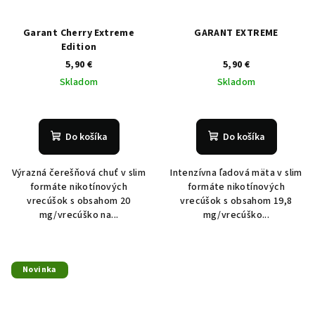
Garant Cherry Extreme
GARANT EXTREME
Edition
5,90 €
5,90 €
Skladom
Skladom
Do košíka
Do košíka
Výrazná čerešňová chuť v slim
Intenzívna ľadová mäta v slim
formáte nikotínových
formáte nikotínových
vrecúšok s obsahom 20
vrecúšok s obsahom 19,8
mg/vrecúško na...
mg/vrecúško...
Novinka