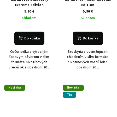
Extreme Edition
Edition
5,90 €
5,90 €
Skladom
Skladom
Do košíka
Do košíka
Čučoriedka s výrazným
Broskyňa s osviežujúcim
ľadovým záverom v slim
chladením v slim formáte
formáte nikotínových
nikotínových vrecúšok s
vrecúšok s obsahom 20...
obsahom 20...
Novinka
Novinka
Tip