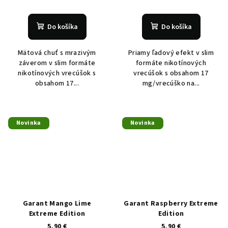
Do košíka
Do košíka
Mätová chuť s mrazivým
Priamy ľadový efekt v slim
záverom v slim formáte
formáte nikotínových
nikotínových vrecúšok s
vrecúšok s obsahom 17
obsahom 17...
mg/vrecúško na...
Novinka
Novinka
Garant Mango Lime
Garant Raspberry Extreme
Extreme Edition
Edition
5,90 €
5,90 €