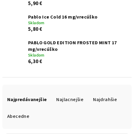
5,90 €
Pablo Ice Cold 16 mg/vrecúško
Skladom
5,80 €
PABLO GOLD EDITION FROSTED MINT 17
mg/vrecúško
Skladom
6,30 €
R
a
Najpredávanejšie
Najlacnejšie
Najdrahšie
d
e
Abecedne
n
i