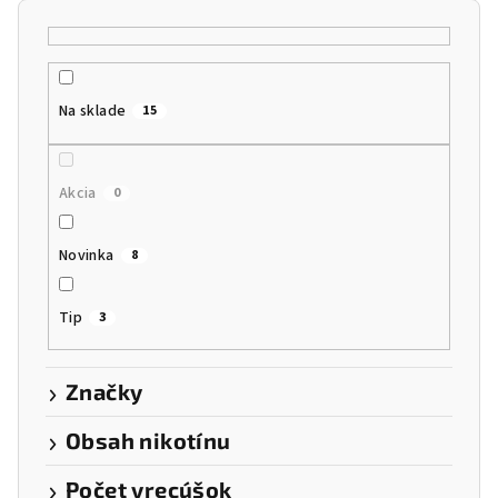
e
p
r
Na sklade
15
o
d
u
Akcia
0
k
t
Novinka
8
o
v
Tip
3
Značky
Obsah nikotínu
Počet vrecúšok