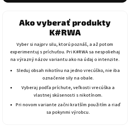
y
v
ý
p
Ako vyberať produkty
i
K#RWA
s
u
Vyber si najprv silu, ktorú poznáš, a až potom
experimentuj s príchuťou. Pri K#RWA sa nespoliehaj
na výrazný názov variantu ako na údaj o intenzite.
Sleduj obsah nikotínu na jedno vrecúško, nie iba
označenie sily na obale.
Vyberaj podľa príchute, veľkosti vrecúška a
vlastnej skúsenosti s nikotínom.
Pri novom variante začni kratším použitím a riaď
sa pokynmi výrobcu.