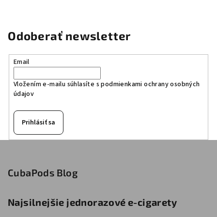
Odoberať newsletter
Email
Vložením e-mailu súhlasíte s
podmienkami ochrany osobných
údajov
Prihlásiť sa
Z
á
p
CubaPods Blog
ä
t
Najsilnejšie jednorazové e-cigarety
i