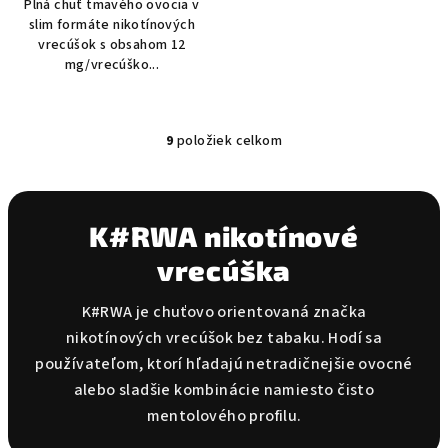
Plná chuť tmavého ovocia v
slim formáte nikotínových
vrecúšok s obsahom 12
mg/vrecúško...
9
položiek celkom
O
v
l
á
K#RWA nikotínové
d
vrecúška
a
c
i
K#RWA je chuťovo orientovaná značka
e
nikotínových vrecúšok bez tabaku. Hodí sa
p
používateľom, ktorí hľadajú netradičnejšie ovocné
r
alebo sladšie kombinácie namiesto čisto
v
mentolového profilu.
k