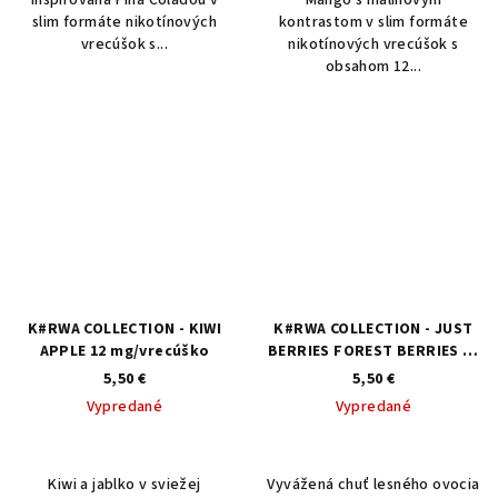
slim formáte nikotínových
kontrastom v slim formáte
vrecúšok s...
nikotínových vrecúšok s
obsahom 12...
K#RWA COLLECTION - KIWI
K#RWA COLLECTION - JUST
APPLE 12 mg/vrecúško
BERRIES FOREST BERRIES 12
mg/vrecúško
5,50 €
5,50 €
Vypredané
Vypredané
Kiwi a jablko v sviežej
Vyvážená chuť lesného ovocia