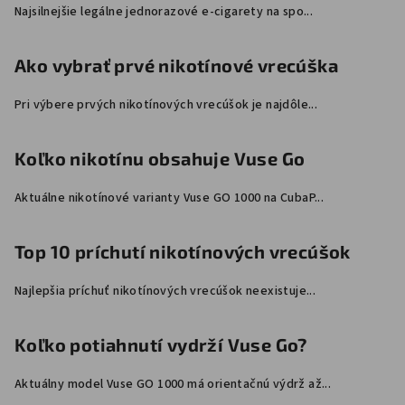
Najsilnejšie legálne jednorazové e-cigarety na spo...
e
Ako vybrať prvé nikotínové vrecúška
Pri výbere prvých nikotínových vrecúšok je najdôle...
Koľko nikotínu obsahuje Vuse Go
Aktuálne nikotínové varianty Vuse GO 1000 na CubaP...
Top 10 príchutí nikotínových vrecúšok
Najlepšia príchuť nikotínových vrecúšok neexistuje...
Koľko potiahnutí vydrží Vuse Go?
Aktuálny model Vuse GO 1000 má orientačnú výdrž až...