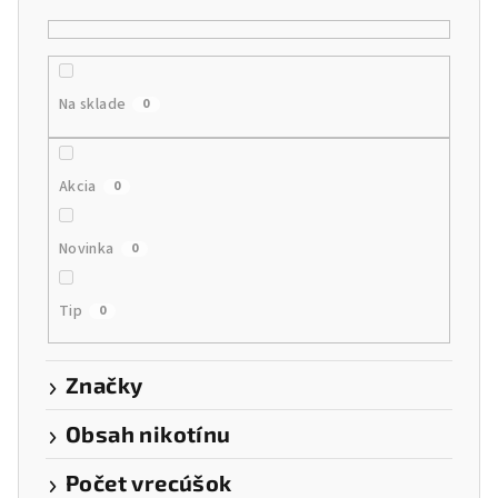
e
p
r
Na sklade
0
o
d
u
Akcia
0
k
t
Novinka
0
o
v
Tip
0
Značky
Obsah nikotínu
Počet vrecúšok