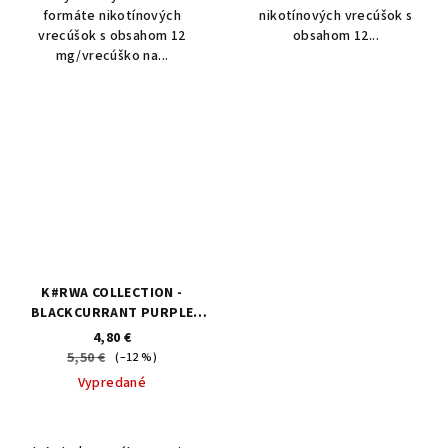
formáte nikotínových
nikotínových vrecúšok s
vrecúšok s obsahom 12
obsahom 12...
mg/vrecúško na...
K#RWA COLLECTION -
BLACKCURRANT PURPLE
GRAPE 12 mg/vrecúško
4,80 €
5,50 €
(–12 %)
Vypredané