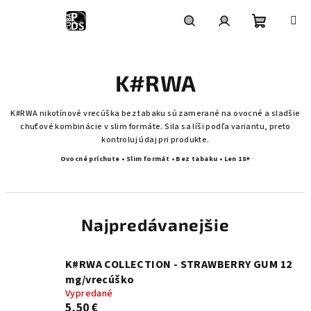
Prejsť
na
obsah
Nákupn
Hľadať
Prihlásenie
K#RWA
košík
K#RWA nikotínové vrecúška bez tabaku sú zamerané na ovocné a sladšie
chuťové kombinácie v slim formáte. Sila sa líši podľa variantu, preto
kontroluj údaj pri produkte.
Ovocné príchute • Slim formát • Bez tabaku • Len 18+
Najpredávanejšie
K#RWA COLLECTION - STRAWBERRY GUM 12
mg/vrecúško
Vypredané
5,50 €