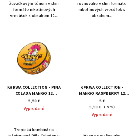
o
žuvačkovým tónom v slim
rovnováhe v slim formáte
formáte nikotínových
nikotínových vrecúšok s
v
vrecúšok s obsahom 12...
obsahom...
K#RWA COLLECTION - PINA
K#RWA COLLECTION -
COLADA MANGO 12
MANGO RASPBERRY 12
mg/vrecúško
mg/vrecúško
5,50 €
5 €
5,50 €
(–9 %)
Vypredané
Vypredané
Tropická kombinácia
inšpirovaná Piña Coladou v
Mango s malinovým