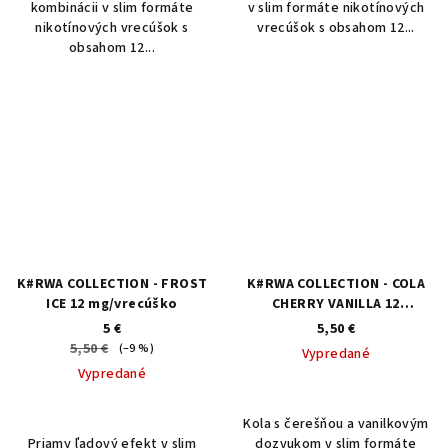
kombinácii v slim formáte
v slim formáte nikotínových
nikotínových vrecúšok s
vrecúšok s obsahom 12...
obsahom 12...
K#RWA COLLECTION - FROST
K#RWA COLLECTION - COLA
ICE 12 mg/vrecúško
CHERRY VANILLA 12
mg/vrecúško
5 €
5,50 €
5,50 €
(–9 %)
Vypredané
Vypredané
Kola s čerešňou a vanilkovým
Priamy ľadový efekt v slim
dozvukom v slim formáte