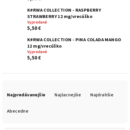
K#RWA COLLECTION - RASPBERRY
STRAWBERRY 12 mg/vrecúško
Vypredané
5,50 €
K#RWA COLLECTION - PINA COLADA MANGO
12 mg/vrecúško
Vypredané
5,50 €
R
a
Najpredávanejšie
Najlacnejšie
Najdrahšie
d
e
Abecedne
n
i