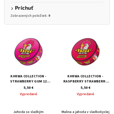
Príchuť
Zobrazených položiek:
9
V
ý
p
i
s
p
r
K#RWA COLLECTION -
K#RWA COLLECTION -
o
STRAWBERRY GUM 12
RASPBERRY STRAWBERRY
mg/vrecúško
12 mg/vrecúško
5,50 €
5,50 €
d
Vypredané
Vypredané
u
k
t
Jahoda so sladkým
Malina a jahoda v sladkokyslej