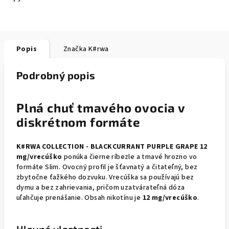
Popis
Značka
K#rwa
Podrobný popis
Plná chuť tmavého ovocia v
diskrétnom formáte
K#RWA COLLECTION - BLACKCURRANT PURPLE GRAPE 12
mg/vrecúško
ponúka čierne ríbezle a tmavé hrozno vo
formáte Slim. Ovocný profil je šťavnatý a čitateľný, bez
zbytočne ťažkého dozvuku. Vrecúška sa používajú bez
dymu a bez zahrievania, pričom uzatvárateľná dóza
uľahčuje prenášanie. Obsah nikotínu je
12 mg/vrecúško
.