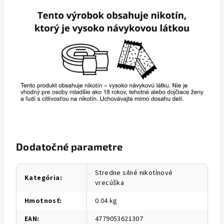
Dodatočné parametre
Stredne silné nikotínové
Kategória
:
vrecúška
Hmotnosť
:
0.04 kg
EAN
:
4779053621307