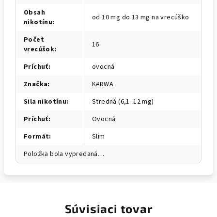
Obsah
od 10 mg do 13 mg na vrecúško
nikotínu
:
Počet
16
vrecúšok
:
Príchuť
:
ovocná
Značka
:
K#RWA
Sila nikotínu
:
Stredná (6,1–12 mg)
Príchuť
:
Ovocná
Formát
:
Slim
Položka bola vypredaná…
Súvisiaci tovar