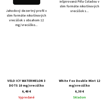
inšpirovaná Piña Coladou v
slim formáte nikotínových
Jahodový dezertný profil v
vrecúšok s...
slim formáte nikotínových
vrecúšok s obsahom 12
mg/vrecúško...
VELO ICY WATERMELON 3
White Fox Double Mint 12
DOTS 10 mg/vrecúško
mg/vrecúško
6,40 €
6,30 €
Vypredané
Skladom