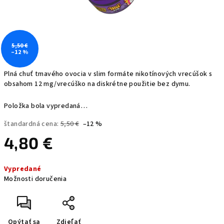
5,50 €
–12 %
Plná chuť tmavého ovocia v slim formáte nikotínových vrecúšok s
obsahom 12 mg/vrecúško na diskrétne použitie bez dymu.
Položka bola vypredaná…
štandardná cena:
5,50 €
–12 %
4,80 €
Jednotková
Vypredané
cena:
Možnosti doručenia
Opýtať sa
Zdieľať