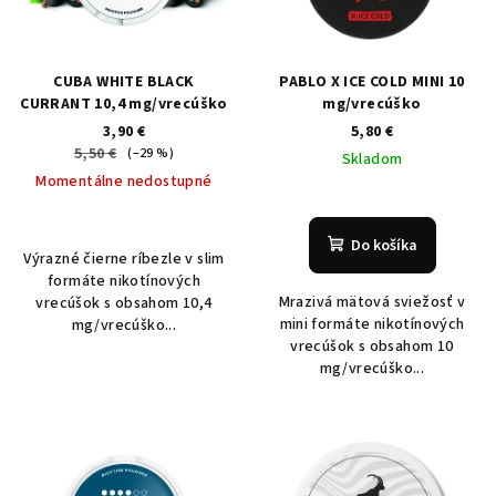
CUBA WHITE BLACK
PABLO X ICE COLD MINI 10
CURRANT 10,4 mg/vrecúško
mg/vrecúško
3,90 €
5,80 €
5,50 €
(–29 %)
Skladom
Momentálne nedostupné
Do košíka
Výrazné čierne ríbezle v slim
formáte nikotínových
Mrazivá mätová sviežosť v
vrecúšok s obsahom 10,4
mini formáte nikotínových
mg/vrecúško...
vrecúšok s obsahom 10
mg/vrecúško...