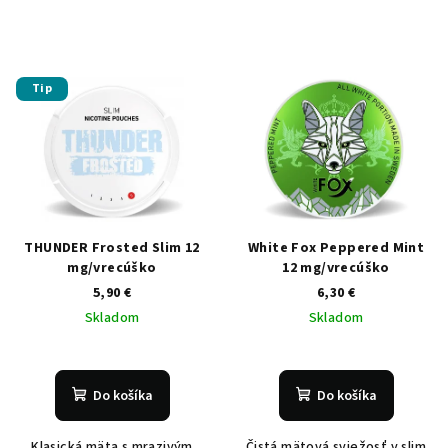
Tip
THUNDER Frosted Slim 12
White Fox Peppered Mint
mg/vrecúško
12 mg/vrecúško
5,90 €
6,30 €
Skladom
Skladom
Do košíka
Do košíka
Klasická mäta s mrazivým
Čistá mätová sviežosť v slim