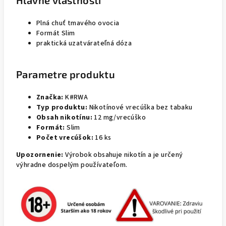
Hlavné vlastnosti
Plná chuť tmavého ovocia
Formát Slim
praktická uzatvárateľná dóza
Parametre produktu
Značka:
K#RWA
Typ produktu:
Nikotínové vrecúška bez tabaku
Obsah nikotínu:
12 mg/vrecúško
Formát:
Slim
Počet vrecúšok:
16 ks
Upozornenie:
Výrobok obsahuje nikotín a je určený
výhradne dospelým používateľom.