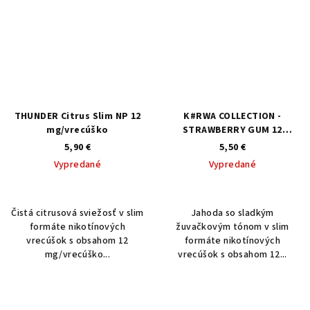
THUNDER Citrus Slim NP 12
K#RWA COLLECTION -
mg/vrecúško
STRAWBERRY GUM 12
mg/vrecúško
5,90 €
5,50 €
Vypredané
Vypredané
Čistá citrusová sviežosť v slim
Jahoda so sladkým
formáte nikotínových
žuvačkovým tónom v slim
vrecúšok s obsahom 12
formáte nikotínových
mg/vrecúško...
vrecúšok s obsahom 12...