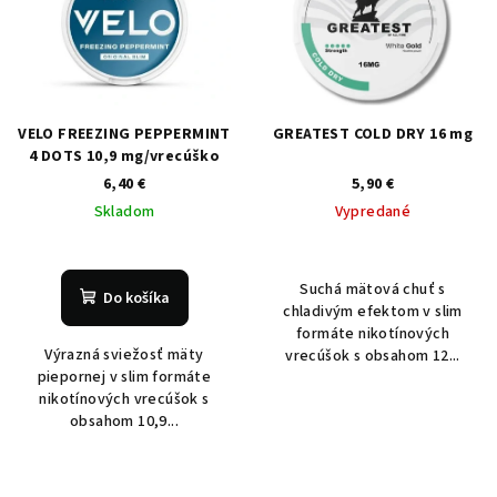
VELO FREEZING PEPPERMINT
GREATEST COLD DRY 16 mg
4 DOTS 10,9 mg/vrecúško
6,40 €
5,90 €
Skladom
Vypredané
Suchá mätová chuť s
Do košíka
chladivým efektom v slim
formáte nikotínových
Výrazná sviežosť mäty
vrecúšok s obsahom 12...
piepornej v slim formáte
nikotínových vrecúšok s
obsahom 10,9...