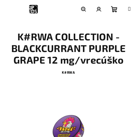
Prejsť
na
obsah
Nákupn
Hľadať
Prihlásenie
K#RWA COLLECTION -
košík
BLACKCURRANT PURPLE
GRAPE 12 mg/vrecúško
K#RWA