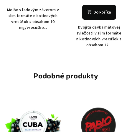
Melón s ľadovým záverom v
Do košíka
slim formáte nikotínových
vrecúšok s obsahom 10
Dvojitá dávka mätovej
mg/vrecúško...
sviežosti v slim formáte
nikotínových vrecúšok s
obsahom 12...
Podobné produkty