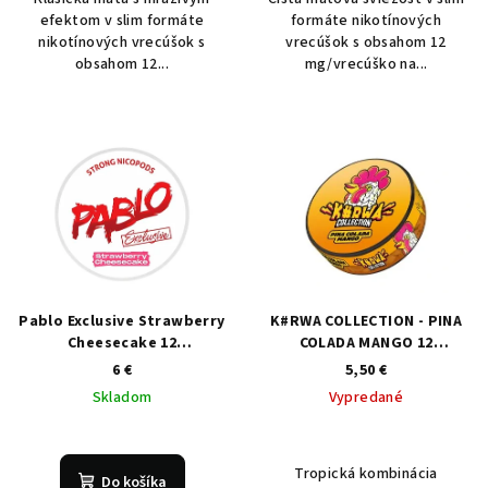
efektom v slim formáte
formáte nikotínových
nikotínových vrecúšok s
vrecúšok s obsahom 12
obsahom 12...
mg/vrecúško na...
Pablo Exclusive Strawberry
K#RWA COLLECTION - PINA
Cheesecake 12
COLADA MANGO 12
mg/vrecúško
mg/vrecúško
6 €
5,50 €
Skladom
Vypredané
Tropická kombinácia
Do košíka