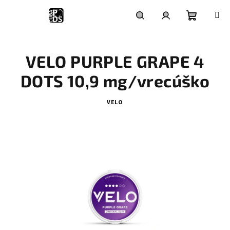
Prejsť
na
obsah
Nákupn
Hľadať
Prihlásenie
VELO PURPLE GRAPE 4
košík
DOTS 10,9 mg/vrecúško
VELO