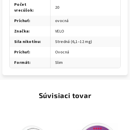
Počet
20
vrecúšok
:
Príchuť
:
ovocná
Značka
:
VELO
Sila nikotínu
:
Stredná (6,1–12 mg)
Príchuť
:
Ovocná
Formát
:
Slim
Súvisiaci tovar