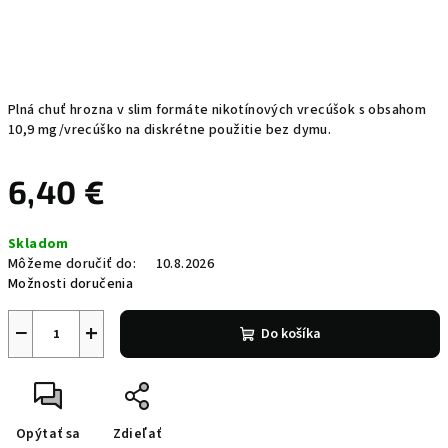
Plná chuť hrozna v slim formáte nikotínových vrecúšok s obsahom
10,9 mg/vrecúško na diskrétne použitie bez dymu.
6,40 €
Jednotková
Skladom
cena:
Môžeme doručiť do:
10.8.2026
Možnosti doručenia
−
+
Do košíka
Opýtať sa
Zdieľať