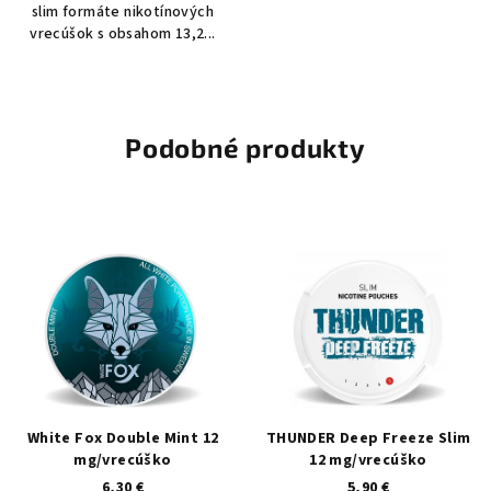
slim formáte nikotínových
vrecúšok s obsahom 13,2...
Podobné produkty
White Fox Double Mint 12
THUNDER Deep Freeze Slim
mg/vrecúško
12 mg/vrecúško
6,30 €
5,90 €