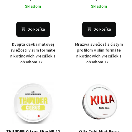
Skladom
Skladom
Do košíka
Do košíka
Dvojitá dávka mätovej
Mrazivá sviežosť s čistým
sviežosti v slim formáte
profilom v slim formáte
nikotínových vrecúšok s
nikotínových vrecúšok s
obsahom 12...
obsahom 12...
THUNDER Citrus Slim NP 12
Killa Cold Mint Extra