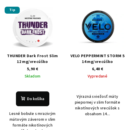
Tip
THUNDER Dark Frost Slim
VELO PEPPERMINT STORM 5
12 mg/vrecúško
14 mg/vrecúško
5,90 €
6,40 €
Skladom
Vypredané
Výrazná sviežosť mäty
Do košíka
piepornej v slim formáte
nikotínových vrecúšok s
Lesné bobule s mrazivým
obsahom 14...
mätovým záverom v slim
formáte nikotínových