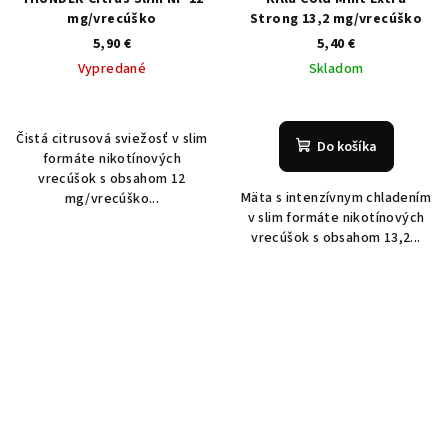
mg/vrecúško
Strong 13,2 mg/vrecúško
5,90 €
5,40 €
Vypredané
Skladom
Čistá citrusová sviežosť v slim
Do košíka
formáte nikotínových
vrecúšok s obsahom 12
Mäta s intenzívnym chladením
mg/vrecúško...
v slim formáte nikotínových
vrecúšok s obsahom 13,2...