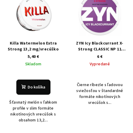
Killa Watermelon Extra
ZYN Icy Blackcurrant X-
Strong 13,2 mg/vrecúško
Strong CLASSIC NP 11
mg/vrecúško
5,40 €
6 €
Skladom
Vypredané
Čierne ríbezle s ľadovou
Do košíka
sviežosťou v štandardné
formáte nikotínových
Šťavnatý melón v ľahkom
vrecúšok s...
profile v slim formáte
nikotínových vrecúšok s
obsahom 13,2...