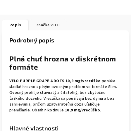
Popis
Značka
VELO
Podrobný popis
Plná chuť hrozna v diskrétnom
formáte
VELO PURPLE GRAPE 4 DOTS 10,9 mg/vrecúško
ponúka
sladké hrozno s plným ovocným profilom vo formáte Slim.
Ovocný profil je šťavnatý a čitateľný, bez zbytočne
ťažkého dozvuku. Vrecúška sa používajú bez dymu a bez
zahrievania, pričom uzatvárateľná dóza uľahčuje
prenášanie. Obsah nikotínu je
10,9 mg/vrecúško
.
Hlavné vlastnosti