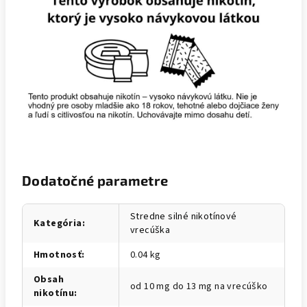
Dodatočné parametre
Stredne silné nikotínové
Kategória
:
vrecúška
Hmotnosť
:
0.04 kg
Obsah
od 10 mg do 13 mg na vrecúško
nikotínu
: