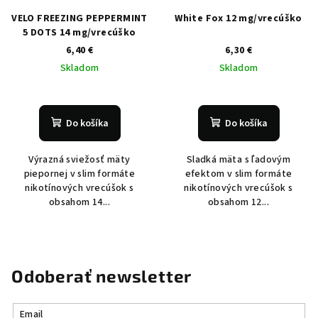
VELO FREEZING PEPPERMINT
White Fox 12 mg/vrecúško
5 DOTS 14 mg/vrecúško
6,40 €
6,30 €
Skladom
Skladom
Do košíka
Do košíka
Výrazná sviežosť mäty
Sladká mäta s ľadovým
piepornej v slim formáte
efektom v slim formáte
nikotínových vrecúšok s
nikotínových vrecúšok s
obsahom 14...
obsahom 12...
Odoberať newsletter
Email