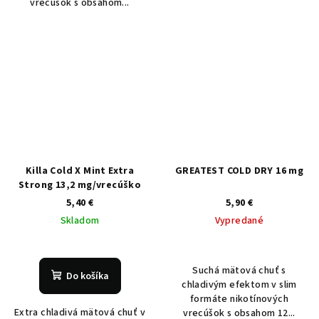
vrecúšok s obsahom...
Killa Cold X Mint Extra
GREATEST COLD DRY 16 mg
Strong 13,2 mg/vrecúško
5,40 €
5,90 €
Skladom
Vypredané
Suchá mätová chuť s
Do košíka
chladivým efektom v slim
formáte nikotínových
Extra chladivá mätová chuť v
vrecúšok s obsahom 12...