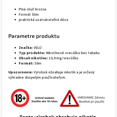
Plná chuť hrozna
Formát Slim
praktická uzatvárateľná dóza
Parametre produktu
Značka:
VELO
Typ produktu:
Nikotínové vrecúška bez tabaku
Obsah nikotínu:
10,9 mg/vrecúško
Formát:
Slim
Upozornenie:
Výrobok obsahuje nikotín a je určený
výhradne dospelým používateľom.