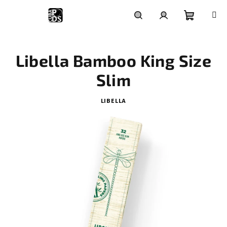
Prejsť
na
obsah
Nákupn
Hľadať
Prihlásenie
Libella Bamboo King Size
košík
Slim
LIBELLA