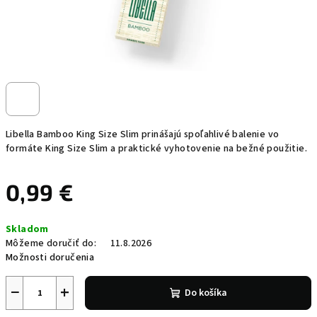
Libella Bamboo King Size Slim prinášajú spoľahlivé balenie vo
formáte King Size Slim a praktické vyhotovenie na bežné použitie.
0,99 €
Jednotková
Skladom
cena:
Môžeme doručiť do:
11.8.2026
Možnosti doručenia
−
+
Do košíka