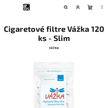
Prejsť
na
obsah
Nákupn
Hľadať
Prihlásenie
Cigaretové filtre Vážka 120
košík
ks - Slim
VÁŽKA