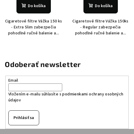
Do košíka
Do košíka
Cigaretové filtre Vážka 150 ks
Cigaretové filtre Vážka 150ks
- Extra Slim zabezpečia
- Regular zabezpečia
pohodlné ručné balenie a...
pohodlné ručné balenie a...
Odoberať newsletter
Email
Vložením e-mailu súhlasíte s
podmienkami ochrany osobných
údajov
Prihlásiť sa
Z