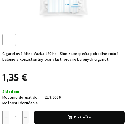
Cigaretové filtre Vážka 120 ks - Slim zabezpečia pohodlné ručné
balenie a konzistentný tvar vlastnoručne balených cigariet.
1,35 €
Jednotková
Skladom
cena:
Môžeme doručiť do:
11.8.2026
Možnosti doručenia
−
+
Do košíka