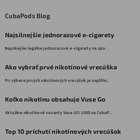
á
p
CubaPods Blog
ä
t
Najsilnejšie jednorazové e-cigarety
i
Najsilnejšie legálne jednorazové e-cigarety na spo...
e
Ako vybrať prvé nikotínové vrecúška
Pri výbere prvých nikotínových vrecúšok je najdôle...
Koľko nikotínu obsahuje Vuse Go
Aktuálne nikotínové varianty Vuse GO 1000 na CubaP...
Top 10 príchutí nikotínových vrecúšok