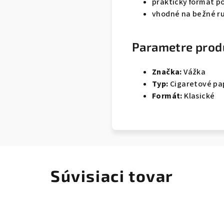
praktický formát p
vhodné na bežné ru
Parametre prod
Značka:
Vážka
Typ:
Cigaretové pa
Formát:
Klasické
Súvisiaci tovar