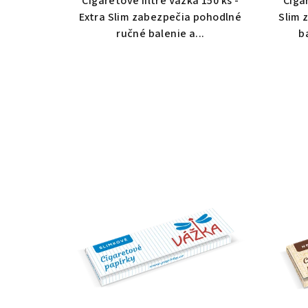
Cigaretové filtre Vážka 150 ks -
Cigar
Extra Slim zabezpečia pohodlné
Slim 
ručné balenie a...
b