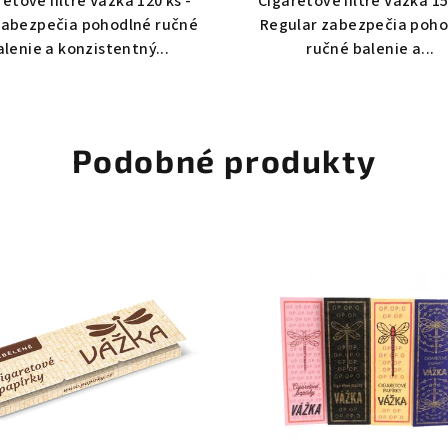
etové filtre Vážka 120 ks -
Cigaretové filtre Vážka 15
zabezpečia pohodlné ručné
Regular zabezpečia poho
alenie a konzistentný...
ručné balenie a...
Podobné produkty