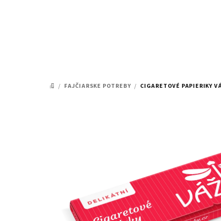
Prejsť
na
obsah
/
FAJČIARSKE POTREBY
/
CIGARETOVÉ PAPIERIKY V
DOMOV