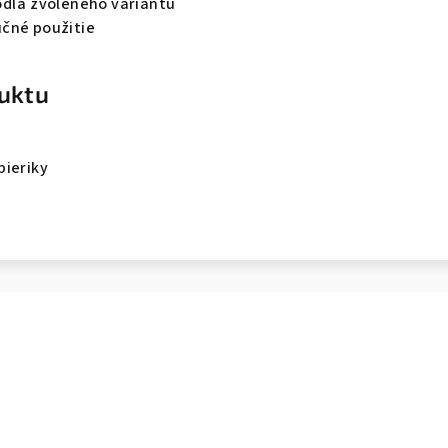
odľa zvoleného variantu
čné použitie
uktu
pieriky