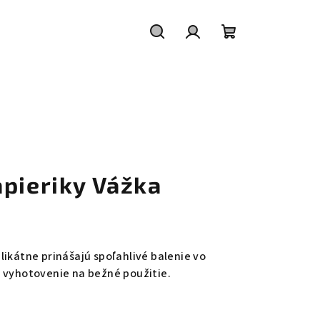
Hľadať
Prihlásenie
Nákupný
košík
apieriky Vážka
likátne prinášajú spoľahlivé balenie vo
 vyhotovenie na bežné použitie.