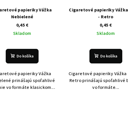
aretové papieriky Vážka
Cigaretové papieriky Vážka
Nebielené
- Retro
0,45 €
0,45 €
Skladom
Skladom
Do košíka
Do košíka
aretové papieriky Vážka
Cigaretové papieriky Vážka 
elené prinášajú spoľahlivé
Retro prinášajú spoľahlivé 
ie vo formáte klasickom...
vo formáte...