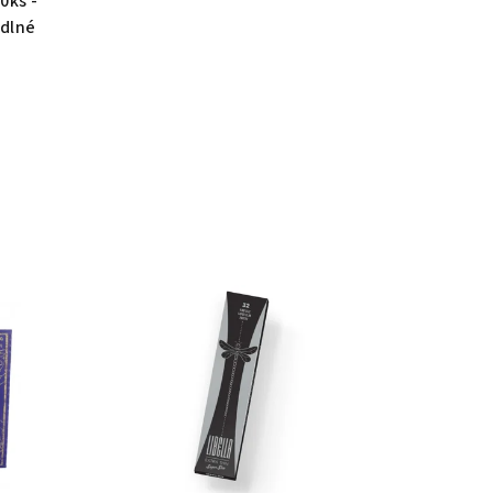
0ks -
dlné