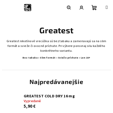
Prejsť
na
obsah
Nákupn
Hľadať
Prihlásenie
Greatest
košík
Greatest nikotínové vrecúška sú bez tabaku a zameriavajú sa na slim
formát a svieže či ovocné príchute. Pri výbere porovnaj silu každého
konkrétneho variantu.
Bez tabaku • Slim formát • Svieže príchute • Len 18+
Najpredávanejšie
GREATEST COLD DRY 16 mg
Vypredané
5,90 €