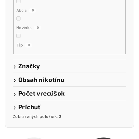
u
Akcia
0
k
t
Novinka
0
o
v
Tip
0
Značky
Obsah nikotínu
Počet vrecúšok
Príchuť
Zobrazených položiek:
2
V