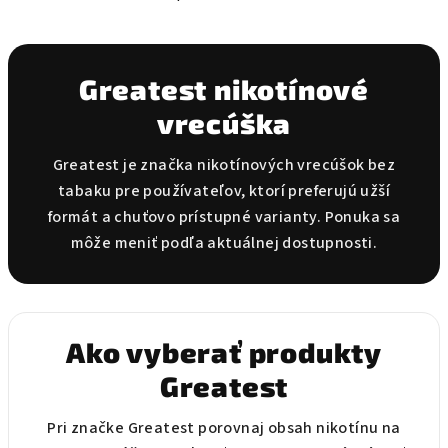
O
v
l
á
Greatest nikotínové
d
vrecúška
a
c
i
Greatest je značka nikotínových vrecúšok bez
e
tabaku pre používateľov, ktorí preferujú užší
p
formát a chuťovo prístupné varianty. Ponuka sa
r
môže meniť podľa aktuálnej dostupnosti.
v
k
y
v
Ako vyberať produkty
ý
p
Greatest
i
s
Pri značke Greatest porovnaj obsah nikotínu na
u