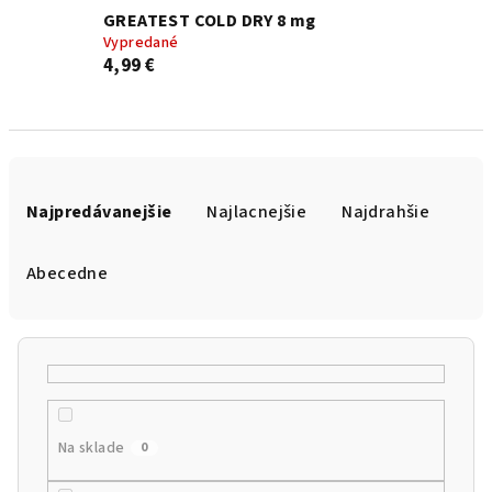
GREATEST COLD DRY 8 mg
Vypredané
4,99 €
R
a
Najpredávanejšie
Najlacnejšie
Najdrahšie
d
e
Abecedne
n
i
e
p
r
Na sklade
0
o
d