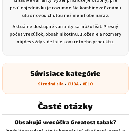
chladivé varianty. Výber príchute je osobný; pre
prvú objednávku je rozumnejšie kombinovať známu
silu s novou chuťou než meniť obe naraz.
Aktuálne dostupné varianty sa môžu líšiť. Presný
počet vrecúšok, obsah nikotínu, zloženie a rozmery
nájdeš vždy v detaile konkrétneho produktu.
Súvisiace kategórie
Stredná sila
•
CUBA
•
VELO
Časté otázky
Obsahujú vrecúška Greatest tabak?