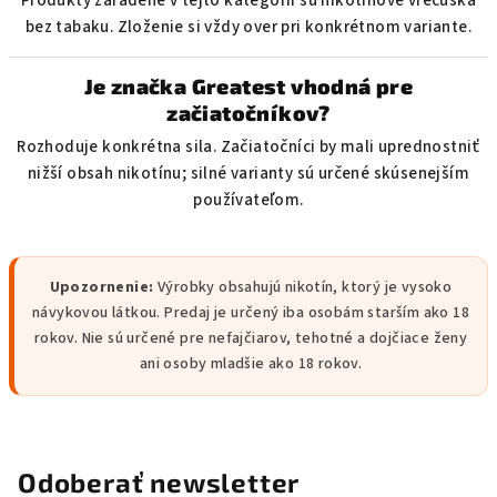
Produkty zaradené v tejto kategórii sú nikotínové vrecúška
bez tabaku. Zloženie si vždy over pri konkrétnom variante.
Je značka Greatest vhodná pre
začiatočníkov?
Rozhoduje konkrétna sila. Začiatočníci by mali uprednostniť
nižší obsah nikotínu; silné varianty sú určené skúsenejším
používateľom.
Upozornenie:
Výrobky obsahujú nikotín, ktorý je vysoko
návykovou látkou. Predaj je určený iba osobám starším ako 18
rokov. Nie sú určené pre nefajčiarov, tehotné a dojčiace ženy
ani osoby mladšie ako 18 rokov.
Odoberať newsletter