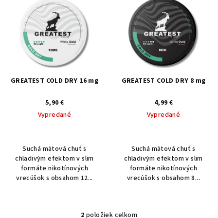
ý
p
i
s
p
r
GREATEST COLD DRY 16 mg
GREATEST COLD DRY 8 mg
o
5,90 €
4,99 €
d
Vypredané
Vypredané
u
k
t
Suchá mätová chuť s
Suchá mätová chuť s
o
chladivým efektom v slim
chladivým efektom v slim
formáte nikotínových
formáte nikotínových
v
vrecúšok s obsahom 12...
vrecúšok s obsahom 8...
2
položiek celkom