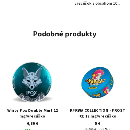
vrecúšok s obsahom 10...
Podobné produkty
White Fox Double Mint 12
K#RWA COLLECTION - FROST
mg/vrecúško
ICE 12 mg/vrecúško
6,30 €
5 €
5,50 €
(–9 %)