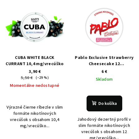
CUBA WHITE BLACK
Pablo Exclusive Strawberry
CURRANT 10,4 mg/vrecúško
Cheesecake 12
mg/vrecúško
3,90 €
6 €
5,50 €
(–29 %)
Skladom
Momentálne nedostupné
Do košíka
Výrazné čierne ríbezle v slim
formáte nikotínových
Jahodový dezertný profil v
vrecúšok s obsahom 10,4
slim formáte nikotínových
mg/vrecúško...
vrecúšok s obsahom 12
mg/vrecúško...