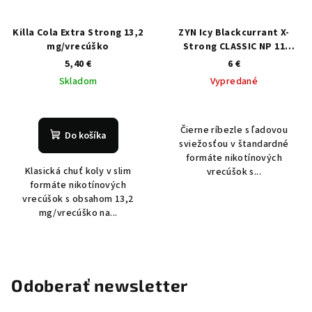
Killa Cola Extra Strong 13,2
ZYN Icy Blackcurrant X-
mg/vrecúško
Strong CLASSIC NP 11
mg/vrecúško
5,40 €
6 €
Skladom
Vypredané
Čierne ríbezle s ľadovou
Do košíka
sviežosťou v štandardné
formáte nikotínových
Klasická chuť koly v slim
vrecúšok s...
formáte nikotínových
vrecúšok s obsahom 13,2
mg/vrecúško na...
Odoberať newsletter