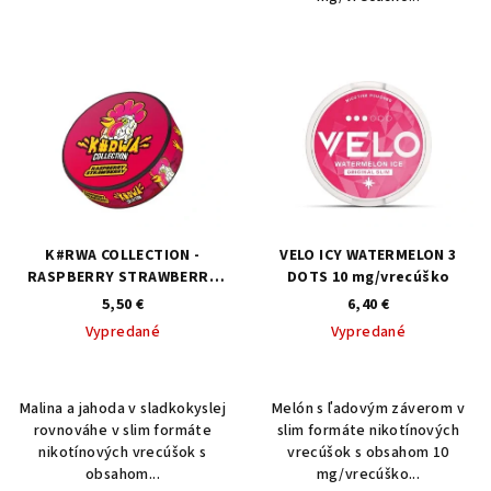
K#RWA COLLECTION -
VELO ICY WATERMELON 3
RASPBERRY STRAWBERRY
DOTS 10 mg/vrecúško
12 mg/vrecúško
5,50 €
6,40 €
Vypredané
Vypredané
Malina a jahoda v sladkokyslej
Melón s ľadovým záverom v
rovnováhe v slim formáte
slim formáte nikotínových
nikotínových vrecúšok s
vrecúšok s obsahom 10
obsahom...
mg/vrecúško...