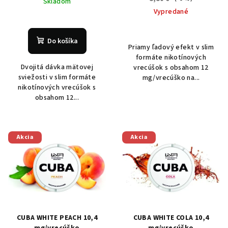
Skladom
Vypredané
Do košíka
Priamy ľadový efekt v slim
formáte nikotínových
Dvojitá dávka mätovej
vrecúšok s obsahom 12
sviežosti v slim formáte
mg/vrecúško na...
nikotínových vrecúšok s
obsahom 12...
Akcia
Akcia
CUBA WHITE PEACH 10,4
CUBA WHITE COLA 10,4
mg/vrecúško
mg/vrecúško