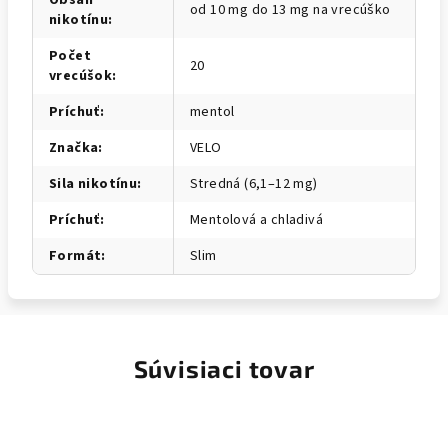
Obsah
od 10 mg do 13 mg na vrecúško
nikotínu
:
Počet
20
vrecúšok
:
Príchuť
:
mentol
Značka
:
VELO
Sila nikotínu
:
Stredná (6,1–12 mg)
Príchuť
:
Mentolová a chladivá
Formát
:
Slim
Súvisiaci tovar