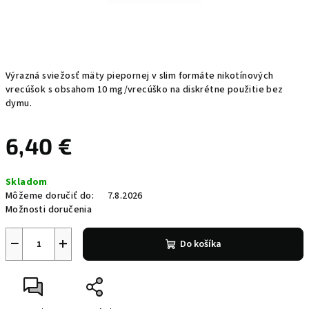
Výrazná sviežosť mäty piepornej v slim formáte nikotínových
vrecúšok s obsahom 10 mg/vrecúško na diskrétne použitie bez
dymu.
6,40 €
Jednotková
Skladom
cena:
Môžeme doručiť do:
7.8.2026
Možnosti doručenia
−
+
Do košíka