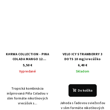
K#RWA COLLECTION - PINA
VELO ICY STRAWBERRY 3
COLADA MANGO 12
DOTS 10 mg/vrecúško
mg/vrecúško
5,50 €
6,40 €
Vypredané
Skladom
Tropická kombinácia
Do košíka
inšpirovaná Piña Coladou v
slim formáte nikotínových
Jahoda s ľadovou sviežosťou
vrecúšok s...
v slim formáte nikotínových