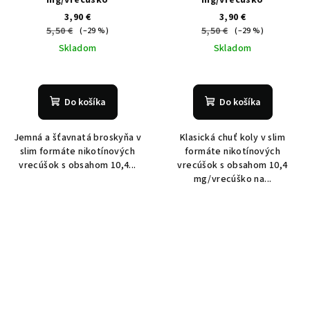
3,90 €
3,90 €
5,50 €
5,50 €
(–29 %)
(–29 %)
Skladom
Skladom
Do košíka
Do košíka
Jemná a šťavnatá broskyňa v
Klasická chuť koly v slim
slim formáte nikotínových
formáte nikotínových
vrecúšok s obsahom 10,4...
vrecúšok s obsahom 10,4
mg/vrecúško na...