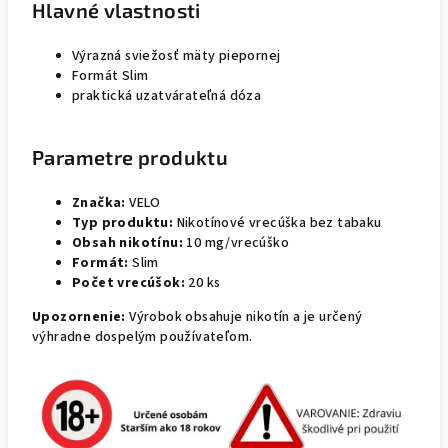
Hlavné vlastnosti
Výrazná sviežosť mäty piepornej
Formát Slim
praktická uzatvárateľná dóza
Parametre produktu
Značka:
VELO
Typ produktu:
Nikotínové vrecúška bez tabaku
Obsah nikotínu:
10 mg/vrecúško
Formát:
Slim
Počet vrecúšok:
20 ks
Upozornenie:
Výrobok obsahuje nikotín a je určený
výhradne dospelým používateľom.