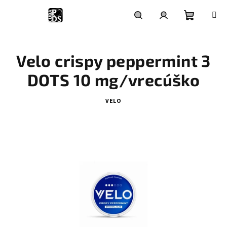
Prejsť
na
obsah
Nákupn
Hľadať
Prihlásenie
Velo crispy peppermint 3
košík
DOTS 10 mg/vrecúško
VELO