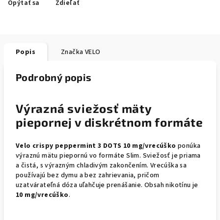
Opýtať sa
Zdieľať
Popis
Značka
VELO
Podrobný popis
Výrazná sviežosť mäty
piepornej v diskrétnom formáte
Velo crispy peppermint 3 DOTS 10 mg/vrecúško
ponúka
výraznú mätu piepornú vo formáte Slim. Sviežosť je priama
a čistá, s výrazným chladivým zakončením. Vrecúška sa
používajú bez dymu a bez zahrievania, pričom
uzatvárateľná dóza uľahčuje prenášanie. Obsah nikotínu je
10 mg/vrecúško
.