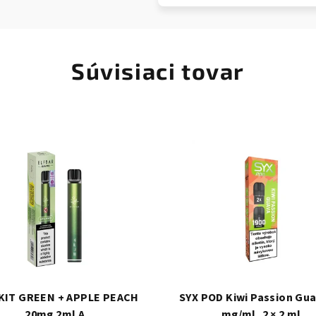
Súvisiaci tovar
 KIT GREEN + APPLE PEACH
SYX POD Kiwi Passion Gua
20mg 2ml A
mg/ml, 2 × 2 ml