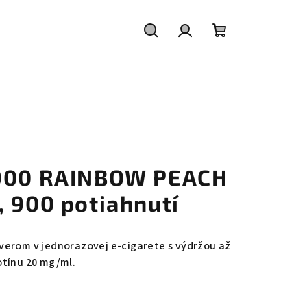
Hľadať
Prihlásenie
Nákupný
košík
 900 RAINBOW PEACH
, 900 potiahnutí
verom v jednorazovej e-cigarete s výdržou až
otínu 20 mg/ml.