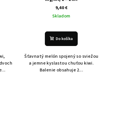
9,40 €
Skladom
Do košíka
wi,
Šťavnatý melón spojený so sviežou
 dvoch
a jemne kyslastou chuťou kiwi.
...
Balenie obsahuje 2...