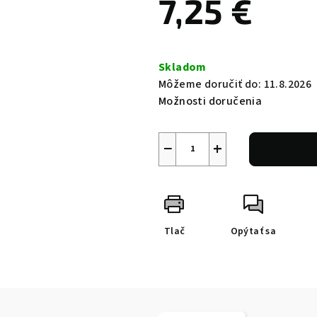
7,25 €
Jednotková
cena:
Skladom
Môžeme doručiť do:
11.8.2026
Možnosti doručenia
−
+
Tlač
Opýtať sa