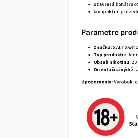
uzavretá konštrukc
kompaktné prevede
Parametre prod
Značka:
SALT Swit
Typ produktu:
Jedn
Obsah nikotínu:
20
Orientačná výdrž:
a
Upozornenie:
Výrobok je