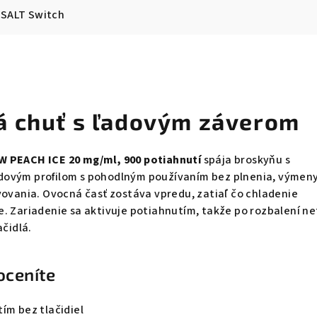
SALT Switch
á chuť s ľadovým záverom
W PEACH ICE 20 mg/ml, 900 potiahnutí
spája broskyňu s
dovým profilom s pohodlným používaním bez plnenia, výmen
vovania. Ovocná časť zostáva vpredu, zatiaľ čo chladenie
. Zariadenie sa aktivuje potiahnutím, takže po rozbalení n
ačidlá.
oceníte
ím bez tlačidiel