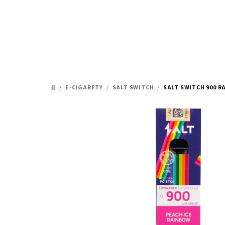
Prejsť
na
obsah
/
E-CIGARETY
/
SALT SWITCH
/
SALT SWITCH 900 R
DOMOV