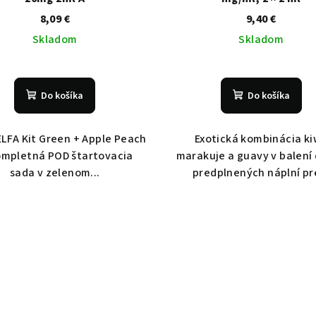
8,09 €
9,40 €
Skladom
Skladom
Do košíka
Do košíka
ELFA Kit Green + Apple Peach
Exotická kombinácia ki
ompletná POD štartovacia
marakuje a guavy v balení
sada v zelenom...
predplnených náplní pre