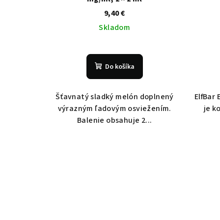
9,40 €
Skladom
Do košíka
Šťavnatý sladký melón doplnený
ElfBar 
výrazným ľadovým osviežením.
je k
Balenie obsahuje 2...