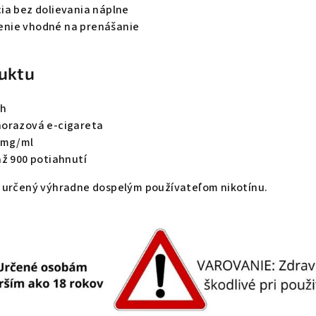
ia bez dolievania náplne
nie vhodné na prenášanie
uktu
ch
orazová e-cigareta
 mg/ml
ž 900 potiahnutí
 určený výhradne dospelým používateľom nikotínu.