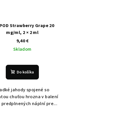
 POD Strawberry Grape 20
mg/ml, 2 × 2 ml
9,40 €
Skladom
Do košíka
adké jahody spojené so
tou chuťou hrozna v balení
 predplnených náplní pre...