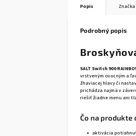
Popis
Značka
Podrobný popis
Broskyňov
SALT Switch 900 RAINBO
vrstveným ovocným a ľa
žhaviacej hlavy či nasta
prichádza najmä v závere
riešiť žiadne menu ani tl
Čo na produkte 
aktivácia potiahnut