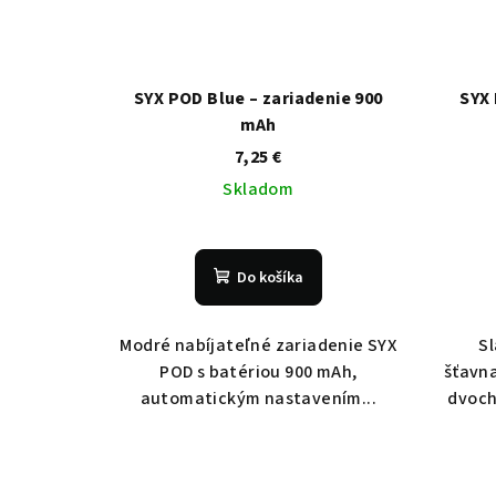
SYX POD Blue – zariadenie 900
SYX
mAh
7,25 €
Skladom
Do košíka
Modré nabíjateľné zariadenie SYX
Sl
POD s batériou 900 mAh,
šťavna
automatickým nastavením...
dvoch