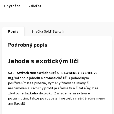
Opýtať sa
Zdieľať
Popis
Značka
SALT Switch
Podrobný popis
Jahoda s exotickým liči
SALT Switch 900 potiahnutí STRAWBERRY LYCHEE 20
mg/ml
spája jahodu a aromatické liči s pohodlným
používaním bez plnenia, výmeny žhaviacej hlavy či
nastavovania. Ovocný profil je šťavnatý a čitateľný, bez
zbytočne ťažkého dozvuku. Zariadenie sa aktivuje
potiahnutím, takže po rozbalení netreba riešiť žiadne menu
ani tlačidlá.