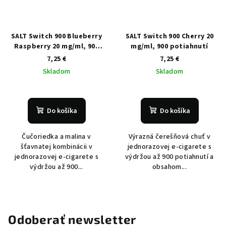
SALT Switch 900 Blueberry
SALT Switch 900 Cherry 20
Raspberry 20 mg/ml, 900
mg/ml, 900 potiahnutí
potiahnutí
7,25 €
7,25 €
Skladom
Skladom
Do košíka
Do košíka
Čučoriedka a malina v
Výrazná čerešňová chuť v
šťavnatej kombinácii v
jednorazovej e-cigarete s
jednorazovej e-cigarete s
výdržou až 900 potiahnutí a
výdržou až 900...
obsahom...
Odoberať newsletter