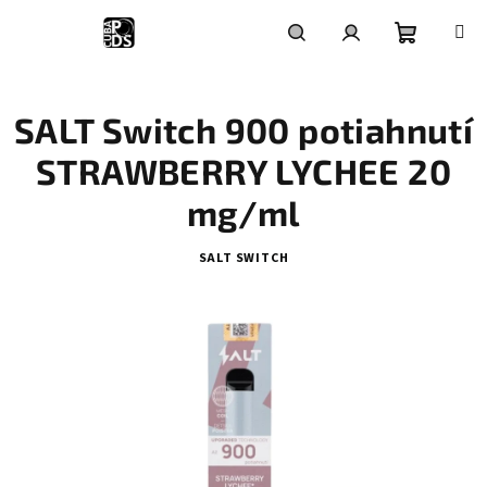
Prejsť
na
obsah
Nákupn
Hľadať
Prihlásenie
SALT Switch 900 potiahnutí
košík
STRAWBERRY LYCHEE 20
mg/ml
SALT SWITCH