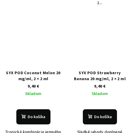
2...
SYX POD Coconut Melon 20
SYX POD Strawberry
mg/ml, 2 × 2 ml
Banana 20 mg/ml, 2 × 2 ml
9,40 €
9,40 €
Skladom
Skladom
Do košíka
Do košíka
Tropická kombinácia jemného
Sladké jahody doplnené