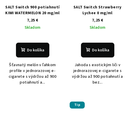
SALT Switch 900 potiahnutí
SALT Switch Strawberry
KIWI WATERMELON 20 mg/ml
Lychee 0 mg/ml
7,25 €
7,25 €
Skladom
Skladom
Do košíka
Do košíka
Šťavnatý melón v ľahkom
Jahoda s exotickým liči v
profile v jednorazovej e-
jednorazovej e-cigarete s
cigarete s výdržou až 900
výdržou až 900 potiahnutí a
potiahnutí a...
bez...
Tip