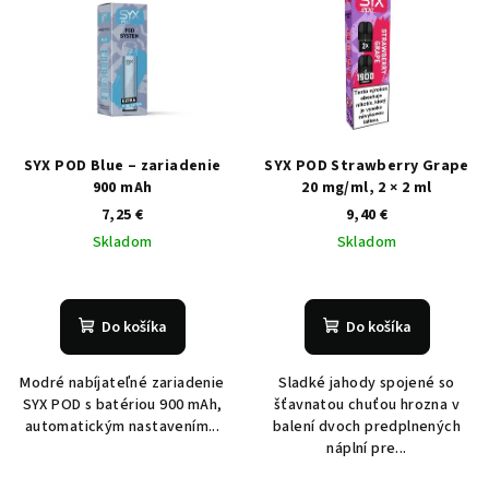
SYX POD Blue – zariadenie
SYX POD Strawberry Grape
900 mAh
20 mg/ml, 2 × 2 ml
7,25 €
9,40 €
Skladom
Skladom
Do košíka
Do košíka
Modré nabíjateľné zariadenie
Sladké jahody spojené so
SYX POD s batériou 900 mAh,
šťavnatou chuťou hrozna v
automatickým nastavením...
balení dvoch predplnených
náplní pre...