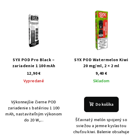
SYX POD Pro Black –
SYX POD Watermelon Kiwi
zariadenie 1 100 mAh
20 mg/ml, 2 × 2 ml
12,90 €
9,40 €
Vypredané
Skladom
Výkonnejšie čierne POD
Do košíka
zariadenie s batériou 1 100
mAh, nastaviteľným výkonom
Šťavnatý melón spojený so
do 20 W,...
sviežou a jemne kyslastou
chuťou kiwi. Balenie obsahuje