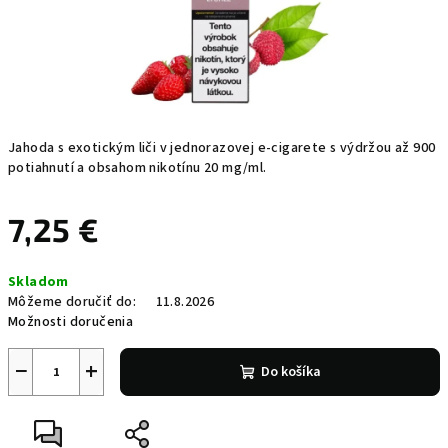
Jahoda s exotickým liči v jednorazovej e-cigarete s výdržou až 900
potiahnutí a obsahom nikotínu 20 mg/ml.
7,25 €
Jednotková
Skladom
cena:
Môžeme doručiť do:
11.8.2026
Možnosti doručenia
−
+
Do košíka