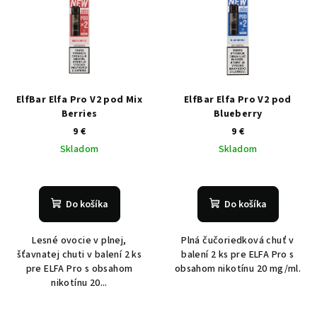
ElfBar Elfa Pro V2 pod Mix
ElfBar Elfa Pro V2 pod
Berries
Blueberry
9 €
9 €
Skladom
Skladom
Do košíka
Do košíka
Lesné ovocie v plnej,
Plná čučoriedková chuť v
šťavnatej chuti v balení 2 ks
balení 2 ks pre ELFA Pro s
pre ELFA Pro s obsahom
obsahom nikotínu 20 mg/ml.
nikotínu 20...