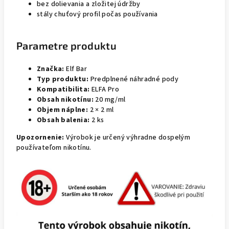
bez dolievania a zložitej údržby
stály chuťový profil počas používania
Parametre produktu
Značka:
Elf Bar
Typ produktu:
Predplnené náhradné pody
Kompatibilita:
ELFA Pro
Obsah nikotínu:
20 mg/ml
Objem náplne:
2 × 2 ml
Obsah balenia:
2 ks
Upozornenie:
Výrobok je určený výhradne dospelým
používateľom nikotínu.