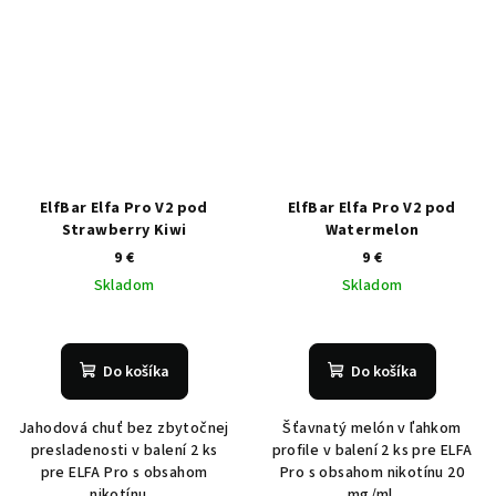
ElfBar Elfa Pro V2 pod
ElfBar Elfa Pro V2 pod
Strawberry Kiwi
Watermelon
9 €
9 €
Skladom
Skladom
Do košíka
Do košíka
Jahodová chuť bez zbytočnej
Šťavnatý melón v ľahkom
presladenosti v balení 2 ks
profile v balení 2 ks pre ELFA
pre ELFA Pro s obsahom
Pro s obsahom nikotínu 20
nikotínu...
mg/ml.