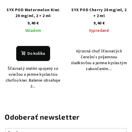
SYX POD Watermelon Kiwi
SYX POD Cherry 20 mg/ml, 2
20 mg/ml, 2 × 2 ml
× 2 ml
9,40 €
9,40 €
Skladom
Vypredané
Výrazná chuť šťavnatých
Do košíka
čerešní s príjemnou
sladkosťou a jemne kyslastým
Šťavnatý melón spojený so
zakončením....
sviežou a jemne kyslastou
chuťou kiwi. Balenie obsahuje
2...
Odoberať newsletter