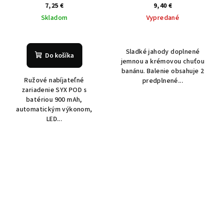
7,25 €
9,40 €
Skladom
Vypredané
Sladké jahody doplnené
Do košíka
jemnou a krémovou chuťou
banánu. Balenie obsahuje 2
Ružové nabíjateľné
predplnené...
zariadenie SYX POD s
batériou 900 mAh,
automatickým výkonom,
LED...