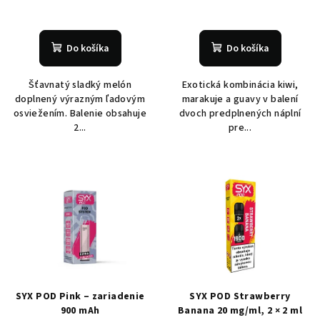
Do košíka
Do košíka
Šťavnatý sladký melón
Exotická kombinácia kiwi,
doplnený výrazným ľadovým
marakuje a guavy v balení
osviežením. Balenie obsahuje
dvoch predplnených náplní
2...
pre...
SYX POD Pink – zariadenie
SYX POD Strawberry
900 mAh
Banana 20 mg/ml, 2 × 2 ml