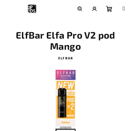
Prejsť
na
obsah
Nákupn
Hľadať
Prihlásenie
ElfBar Elfa Pro V2 pod
košík
Mango
ELF BAR