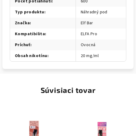
Počet potiahnutí
:
600
Typ produktu
:
Náhradný pod
Značka
:
Elf Bar
Kompatibilita
:
ELFA Pro
Príchuť
:
Ovocná
Obsah nikotínu
:
20 mg/ml
Súvisiaci tovar