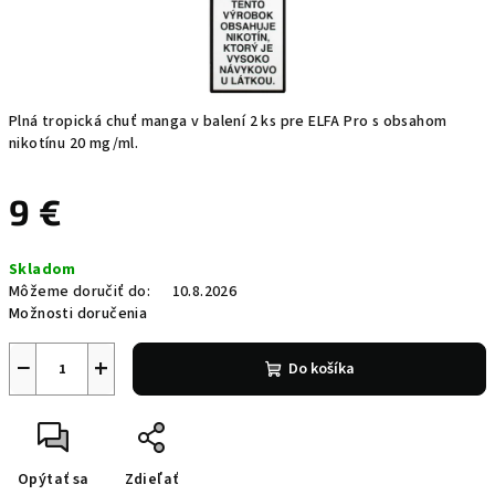
Plná tropická chuť manga v balení 2 ks pre ELFA Pro s obsahom
nikotínu 20 mg/ml.
9 €
Jednotková
Skladom
cena:
Môžeme doručiť do:
10.8.2026
Možnosti doručenia
−
+
Do košíka
Opýtať sa
Zdieľať