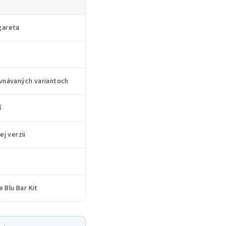
gareta
vnávaných variantoch
í
ej verzii
e Blu Bar Kit