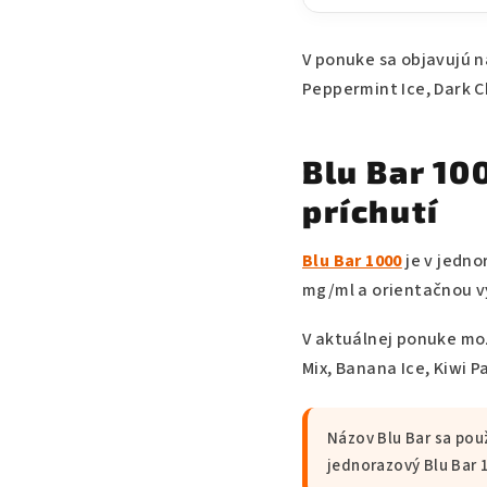
V ponuke sa objavujú n
Peppermint Ice, Dark C
Blu Bar 10
príchutí
Blu Bar 1000
je v jedno
mg/ml a orientačnou v
V aktuálnej ponuke mož
Mix, Banana Ice, Kiwi 
Názov Blu Bar sa použ
jednorazový Blu Bar 