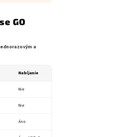
use GO
jednorazovým a
Nabíjanie
Nie
Nie
Áno