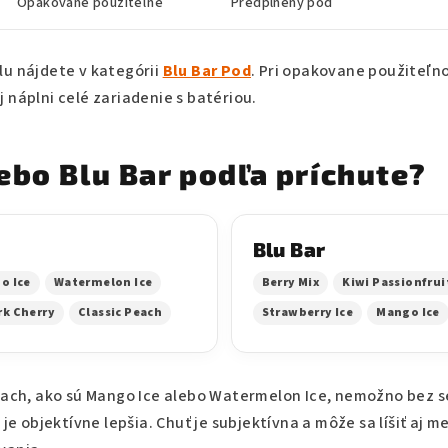
Opakovane použiteľné
Predplnený pod
lu nájdete v kategórii
Blu Bar Pod
. Pri opakovane použiteľ
 náplni celé zariadenie s batériou.
ebo Blu Bar podľa príchute?
Blu Bar
o Ice
Watermelon Ice
Berry Mix
Kiwi Passionfrui
rk Cherry
Classic Peach
Strawberry Ice
Mango Ice
tiach, ako sú Mango Ice alebo Watermelon Ice, nemožno bez 
 je objektívne lepšia. Chuť je subjektívna a môže sa líšiť aj 