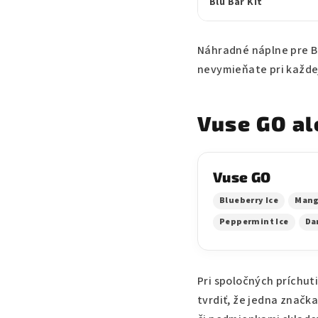
Blu Bar Kit
Náhradné náplne pre B
nevymieňate pri každej
Vuse GO al
Vuse GO
Blueberry Ice
Mang
Peppermint Ice
Da
Pri spoločných príchu
tvrdiť, že jedna značka