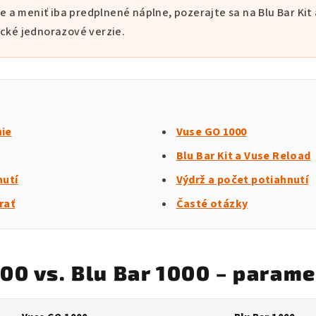
 a meniť iba predplnené náplne, pozerajte sa na Blu Bar Kit
ické jednorazové verzie.
nie
Vuse GO 1000
Blu Bar Kit a Vuse Reload
hutí
Výdrž a počet potiahnutí
rať
Časté otázky
00 vs. Blu Bar 1000 – parame