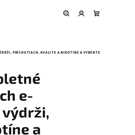
Hľadať
Prihlásenie
Nákupný
košík
DRŽI, PRÍCHUTIACH, KVALITE A NIKOTÍNE A VYBERTE
pletné
ch e-
 výdrži,
otíne a