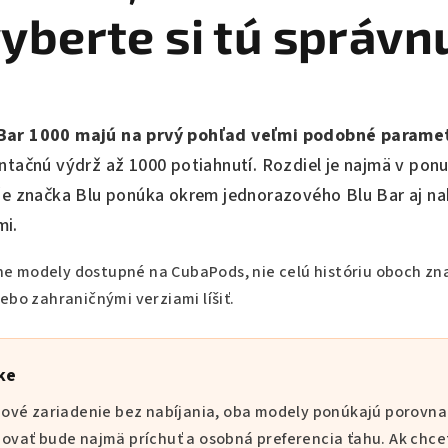
yberte si tú správn
 Bar 1000 majú na prvý pohľad veľmi podobné parame
ntačnú výdrž až 1000 potiahnutí. Rozdiel je najmä v ponu
že značka Blu ponúka okrem jednorazového Blu Bar aj nab
mi.
 modely dostupné na CubaPods, nie celú históriu oboch zna
ebo zahraničnými verziami líšiť.
ke
ové zariadenie bez nabíjania, oba modely ponúkajú porovn
vať bude najmä príchuť a osobná preferencia ťahu. Ak chce