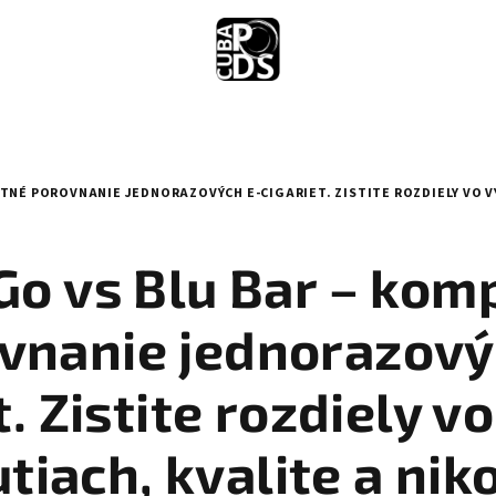
TNÉ POROVNANIE JEDNORAZOVÝCH E-CIGARIET. ZISTITE ROZDIELY VO VÝ
Go vs Blu Bar – kom
vnanie jednorazový
t. Zistite rozdiely vo
tiach, kvalite a nik