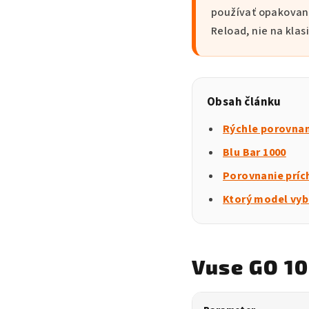
používať opakovane
Reload, nie na klas
Obsah článku
Rýchle porovna
Blu Bar 1000
Porovnanie príc
Ktorý model vyb
Vuse GO 10