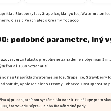
apríklad Blueberry Ice, Grape Ice, Mango Ice, Watermelon Ice
herry, Classic Peach alebo Creamy Tobacco.
00: podobné parametre, iný 
razovej verzii takisto predplnené zariadenie s objemom 2 ml
ýdržou až 1000 potiahnutí.
no nájsť napríklad Watermelon Ice, Grape Ice, Strawberry Ic
Passionfruit, Apple Ice alebo Creamy Tobacco. Dostupnosť sa 
íva aj pri nabíjateľnom systéme Blu Bar Kit. Pri nákupe preto skon
1000, štartovaciu súpravu alebo iba náhradné pody.