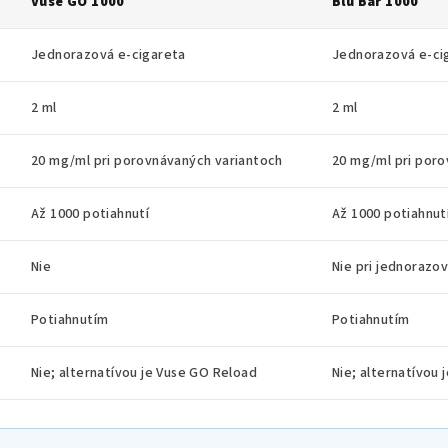
Vuse GO 1000
Blu Bar 1000
Jednorazová e-cigareta
Jednorazová e-ci
2 ml
2 ml
20 mg/ml pri porovnávaných variantoch
20 mg/ml pri poro
Až 1000 potiahnutí
Až 1000 potiahnut
Nie
Nie pri jednorazov
Potiahnutím
Potiahnutím
Nie; alternatívou je Vuse GO Reload
Nie; alternatívou j