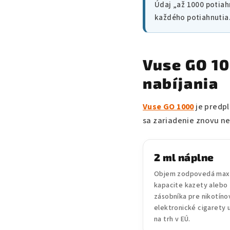
Údaj „až 1000 potiah
každého potiahnutia
Vuse GO 10
nabíjania
Vuse GO 1000
je predpl
sa zariadenie znovu ne
2 ml náplne
Objem zodpovedá max
kapacite kazety alebo
zásobníka pre nikotíno
elektronické cigarety
na trh v EÚ.