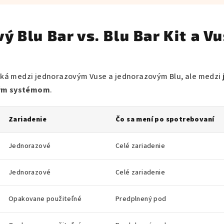
ý Blu Bar vs. Blu Bar Kit a V
niká medzi jednorazovým Vuse a jednorazovým Blu, ale medzi
ným systémom
.
Zariadenie
Čo sa mení po spotrebovaní
Jednorazové
Celé zariadenie
Jednorazové
Celé zariadenie
Opakovane použiteľné
Predplnený pod