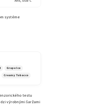
Áno, USB-C
nom systéme
t
Grape Ice
Creamy Tobacco
senzorického testu
medzi výrobnými šaržami