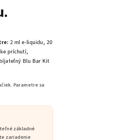
u.
tre:
2 ml e-liquidu, 20
ke príchutí,
íjateľný Blu Bar Kit
čiek. Parametre sa
ateľné základné
te zariadenie