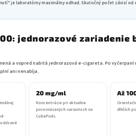
nutí“ je laboratórny maximálny odhad. Skutočný počet závisí od d
.
00: jednorazové zariadenie 
nená a vopred nabitá jednorazová e-cigareta. Po vyčerpaní 
plní ani nenabíja.
20 mg/ml
Až 10
imálnej
Koncentrácia pri aktuálne
Orientačn
porovnávaných variantoch na
dlhších p
vé
CubaPods.
 uvádzané