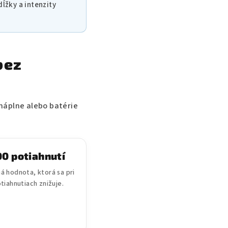
ĺžky a intenzity
bez
náplne alebo batérie
00 potiahnutí
á hodnota, ktorá sa pri
otiahnutiach znižuje.