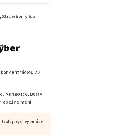
, Strawberry Ice,
výber
, koncentráciou 20
e, Mango Ice, Berry
priebežne mení.
trolujte, či vyberáte