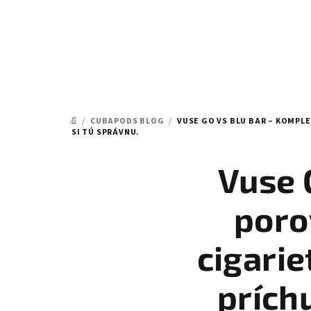
Prejsť
na
obsah
/
CUBAPODS BLOG
/
VUSE GO VS BLU BAR – KOMPLE
DOMOV
SI TÚ SPRÁVNU.
Vuse 
poro
cigarie
príchu