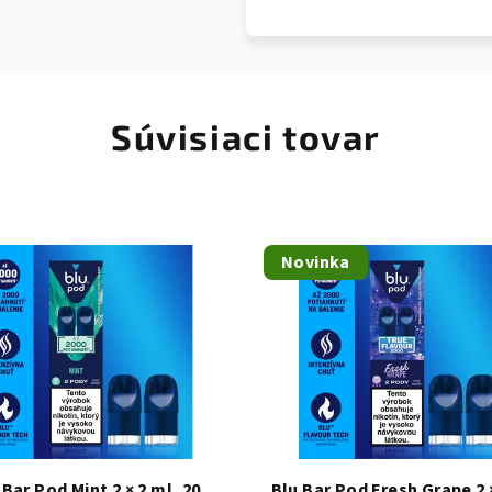
Súvisiaci tovar
Novinka
 Bar Pod Mint 2 × 2 ml, 20
Blu Bar Pod Fresh Grape 2 