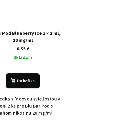
r Pod Blueberry Ice 2 × 2 ml,
20 mg/ml
8,55 €
Skladom
Do košíka
edka s ľadovou sviežosťou v
ení 2 ks pre Blu Bar Pod s
ahom nikotínu 20 mg/ml.