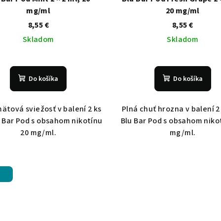
mg/ml
20 mg/ml
8,55 €
8,55 €
Skladom
Skladom
Do košíka
Do košíka
mätová sviežosť v balení 2 ks
Plná chuť hrozna v balení 2
u Bar Pod s obsahom nikotínu
Blu Bar Pod s obsahom niko
20 mg/ml.
mg/ml.