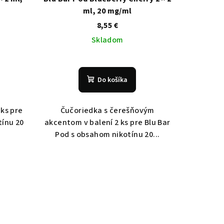
ml, 20 mg/ml
8,55 €
Skladom
Do košíka
 ks pre
Čučoriedka s čerešňovým
tínu 20
akcentom v balení 2 ks pre Blu Bar
Pod s obsahom nikotínu 20...