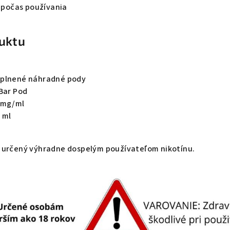
l počas používania
uktu
plnené náhradné pody
Bar Pod
 mg/ml
2 ml
 určený výhradne dospelým používateľom nikotínu.