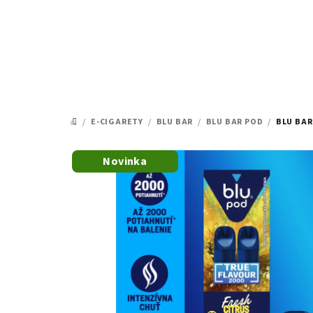
Prejsť
na
obsah
/
E-CIGARETY
/
BLU BAR
/
BLU BAR POD
/
BLU BAR
DOMOV
Novinka