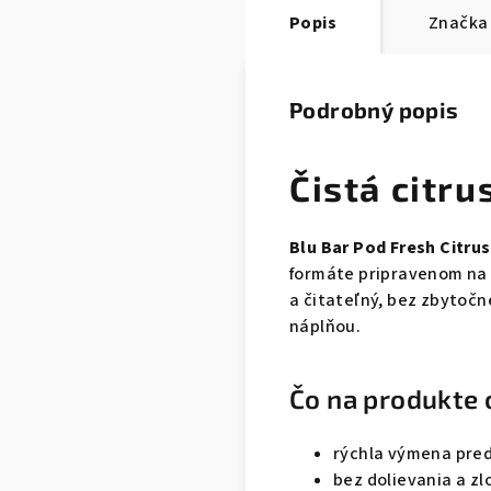
Popis
Značka
Podrobný popis
Čistá citru
Blu Bar Pod Fresh Citrus
formáte pripravenom na v
a čitateľný, bez zbytoč
náplňou.
Čo na produkte 
rýchla výmena pre
bez dolievania a zl