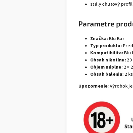
stály chuťový profi
Parametre prod
Značka:
Blu Bar
Typ produktu:
Pred
Kompatibilita:
Blu 
Obsah nikotínu:
20
Objem náplne:
2 × 
Obsah balenia:
2 ks
Upozornenie:
Výrobok je