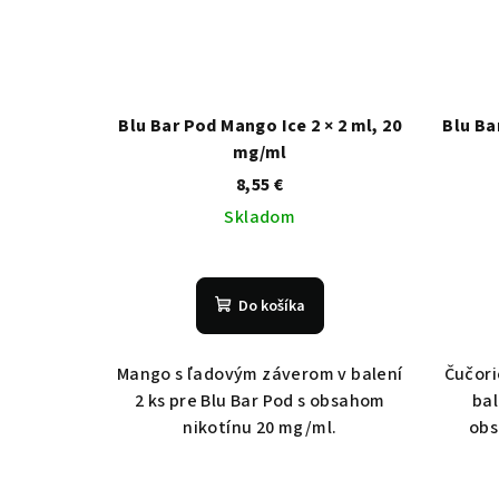
Blu Bar Pod Mango Ice 2 × 2 ml, 20
Blu Ba
mg/ml
8,55 €
Skladom
Do košíka
Mango s ľadovým záverom v balení
Čučori
2 ks pre Blu Bar Pod s obsahom
bal
nikotínu 20 mg/ml.
obs