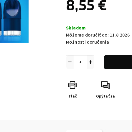
8,55 €
Jednotková
cena:
Skladom
Môžeme doručiť do:
11.8.2026
Možnosti doručenia
−
+
Tlač
Opýtať sa