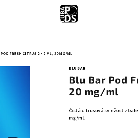
 POD FRESH CITRUS 2 × 2 ML, 20 MG/ML
BLU BAR
Blu Bar Pod F
20 mg/ml
Čistá citrusová sviežosť v bal
mg/ml.