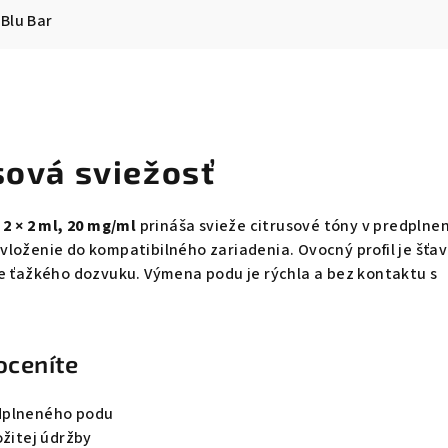
Blu Bar
sová sviežosť
 2 × 2 ml, 20 mg/ml
prináša svieže citrusové tóny v predpln
loženie do kompatibilného zariadenia. Ovocný profil je šťa
ne ťažkého dozvuku. Výmena podu je rýchla a bez kontaktu s
oceníte
dplneného podu
ožitej údržby