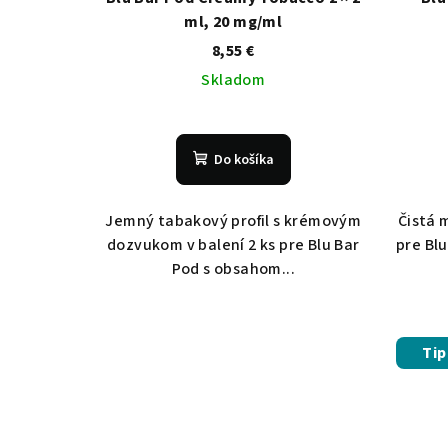
ml, 20 mg/ml
8,55 €
Skladom
Do košíka
Jemný tabakový profil s krémovým
Čistá 
dozvukom v balení 2 ks pre Blu Bar
pre Bl
Pod s obsahom...
Tip