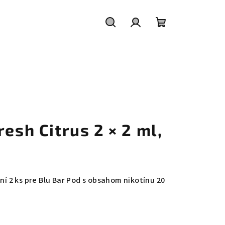
Hľadať
Prihlásenie
Nákupný
košík
resh Citrus 2 × 2 ml,
ení 2 ks pre Blu Bar Pod s obsahom nikotínu 20